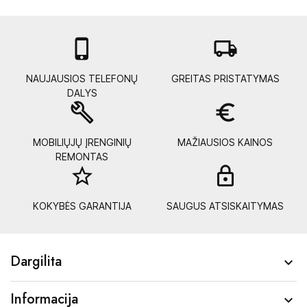

local_shipping
NAUJAUSIOS TELEFONŲ
GREITAS PRISTATYMAS
DALYS
build
euro_symbol
MOBILIŲJŲ ĮRENGINIŲ
MAŽIAUSIOS KAINOS
REMONTAS
star_border
lock_
KOKYBĖS GARANTIJA
SAUGUS ATSISKAITYMAS
Dargilita

Informacija
