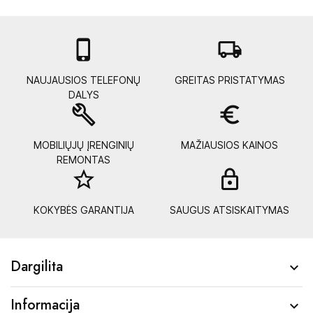

local_shipping
NAUJAUSIOS TELEFONŲ
GREITAS PRISTATYMAS
DALYS
build
euro_symbol
MOBILIŲJŲ ĮRENGINIŲ
MAŽIAUSIOS KAINOS
REMONTAS
star_border
lock_
KOKYBĖS GARANTIJA
SAUGUS ATSISKAITYMAS
Dargilita

Informacija
