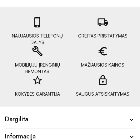

local_shipping
NAUJAUSIOS TELEFONŲ
GREITAS PRISTATYMAS
DALYS
build
euro_symbol
MOBILIŲJŲ ĮRENGINIŲ
MAŽIAUSIOS KAINOS
REMONTAS
star_border
lock_
KOKYBĖS GARANTIJA
SAUGUS ATSISKAITYMAS
Dargilita

Informacija
