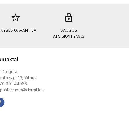
star_border
lock_out
KYBĖS GARANTIJA
SAUGUS
ATSISKAITYMAS
ntaktai
 Dargilita
alnės g. 13, Vilnius
70 601 44066
 paštas: info@dargilita.lt