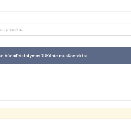
mo būdai
Pristatymas
DUK
Apie mus
Kontaktai