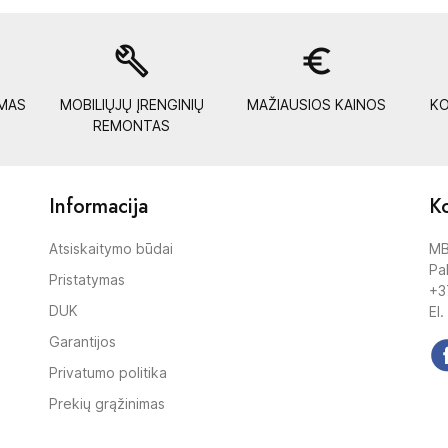
build
euro_symbol
YMAS
MOBILIŲJŲ ĮRENGINIŲ
MAŽIAUSIOS KAINOS
KO
REMONTAS
Informacija
Ko
Atsiskaitymo būdai
MB
Pak
Pristatymas
+3
DUK
El.
Garantijos
Privatumo politika
Prekių grąžinimas