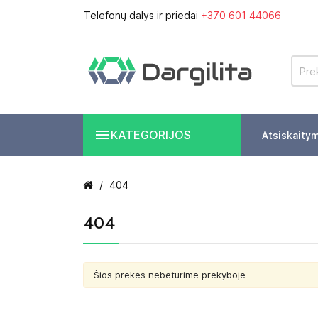
Telefonų dalys ir priedai
+370 601 44066

KATEGORIJOS
Atsiskaity
404
404
Šios prekės nebeturime prekyboje