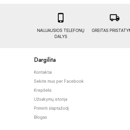

local_shipping
NAUJAUSIOS TELEFONŲ
GREITAS PRISTAT
DALYS
Dargilita
Kontaktai
Sekite mus per Facebook
Krepšelis
Užsakymų istorija
Priminti slaptažodį
Blogas