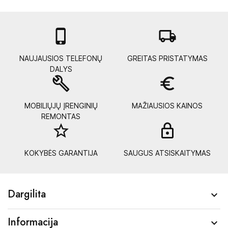

local_shipping
NAUJAUSIOS TELEFONŲ
GREITAS PRISTATYMAS
DALYS
build
euro_symbol
MOBILIŲJŲ ĮRENGINIŲ
MAŽIAUSIOS KAINOS
REMONTAS
star_border
lock_
KOKYBĖS GARANTIJA
SAUGUS ATSISKAITYMAS
Dargilita

Informacija
