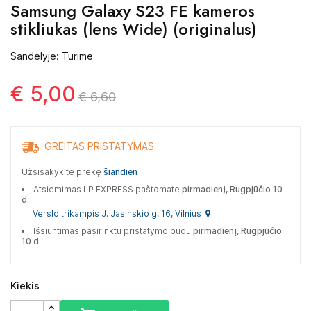
Samsung Galaxy S23 FE kameros
stikliukas (lens Wide) (originalus)
Sandėlyje: Turime
€ 5,00
€ 6,60
GREITAS PRISTATYMAS
Užsisakykite prekę
šiandien
Atsiėmimas LP EXPRESS paštomate
pirmadienį, Rugpjūčio 10
d.
Verslo trikampis J. Jasinskio g. 16, Vilnius
Išsiuntimas pasirinktu pristatymo būdu
pirmadienį, Rugpjūčio
10 d.
Kiekis