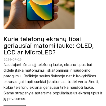
Kurie telefonų ekranų tipai
geriausiai matomi lauke: OLED,
LCD ar MicroLED?
2024-07-26
Naudojant išmanųjį telefoną lauke, ekrano tipas turi
didelę įtaką matomumui, įskaitomumui ir naudojimo
patogumui. Ryškioje saulės šviesoje net ir kokybiškas
ekranas gali tapti sunkiai įskaitomas, todėl verta žinoti,
kokie telefonų ekranai geriausiai tinka naudoti lauke.
Šiame straipsnyje aptarsime populiariausius ekranų tipus ir
jų privalumus.