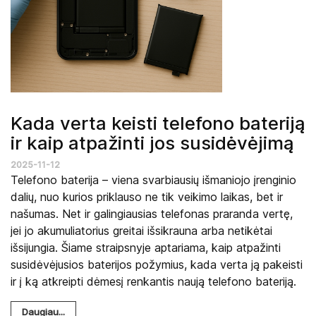
Kada verta keisti telefono bateriją
ir kaip atpažinti jos susidėvėjimą
2025-11-12
Telefono baterija – viena svarbiausių išmaniojo įrenginio
dalių, nuo kurios priklauso ne tik veikimo laikas, bet ir
našumas. Net ir galingiausias telefonas praranda vertę,
jei jo akumuliatorius greitai išsikrauna arba netikėtai
išsijungia. Šiame straipsnyje aptariama, kaip atpažinti
susidėvėjusios baterijos požymius, kada verta ją pakeisti
ir į ką atkreipti dėmesį renkantis naują telefono bateriją.
Daugiau...