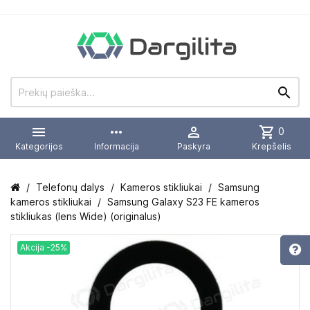


more_horiz

shopping_cart
0
Kategorijos
Informacija
Paskyra
Krepšelis
Telefonų dalys
Kameros stikliukai
Samsung
kameros stikliukai
Samsung Galaxy S23 FE kameros
stikliukas (lens Wide) (originalus)
Akcija -25%