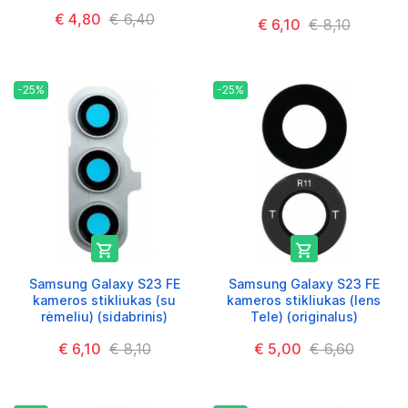
€ 4,80
€ 6,40
€ 6,10
€ 8,10
-25%
-25%


Samsung Galaxy S23 FE
Samsung Galaxy S23 FE
kameros stikliukas (su
kameros stikliukas (lens
rėmeliu) (sidabrinis)
Tele) (originalus)
€ 6,10
€ 8,10
€ 5,00
€ 6,60