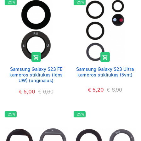
-25%
-25%


Samsung Galaxy S23 FE
Samsung Galaxy S23 Ultra
kameros stikliukas (lens
kameros stikliukas (5vnt)
UW) (originalus)
€ 5,20
€ 6,90
€ 5,00
€ 6,60
-25%
-25%