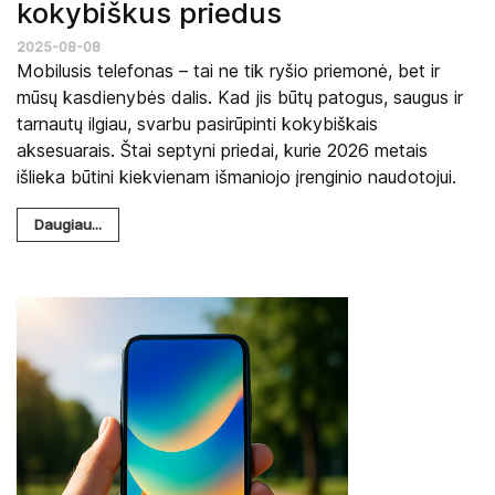
kokybiškus priedus
2025-08-08
Mobilusis telefonas – tai ne tik ryšio priemonė, bet ir
mūsų kasdienybės dalis. Kad jis būtų patogus, saugus ir
tarnautų ilgiau, svarbu pasirūpinti kokybiškais
aksesuarais. Štai septyni priedai, kurie 2026 metais
išlieka būtini kiekvienam išmaniojo įrenginio naudotojui.
Daugiau...