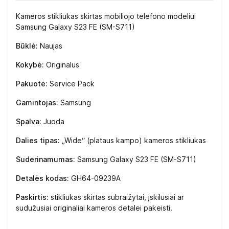
Kameros stikliukas skirtas mobiliojo telefono modeliui
Samsung Galaxy S23 FE (SM-S711)
Būklė:
Naujas
Kokybė:
Originalus
Pakuotė:
Service Pack
Gamintojas:
Samsung
Spalva:
Juoda
Dalies tipas:
„Wide“ (plataus kampo) kameros stikliukas
Suderinamumas:
Samsung Galaxy S23 FE (SM-S711)
Detalės kodas:
GH64-09239A
Paskirtis:
stikliukas skirtas subraižytai, įskilusiai ar
sudužusiai originaliai kameros detalei pakeisti.