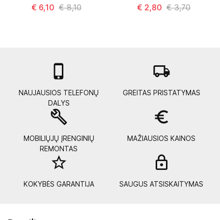
€ 6,10
€ 8,10
€ 2,80
€ 3,70

local_shipping
NAUJAUSIOS TELEFONŲ
GREITAS PRISTATYMAS
DALYS
build
euro_symbol
MOBILIŲJŲ ĮRENGINIŲ
MAŽIAUSIOS KAINOS
REMONTAS
star_border
lock_
KOKYBĖS GARANTIJA
SAUGUS ATSISKAITYMAS