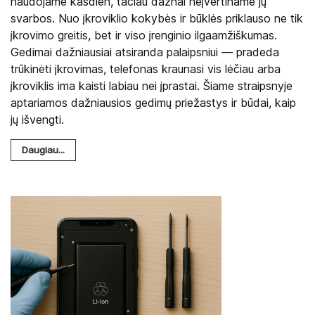
naudojame kasdien, tačiau dažnai neįvertiname jų
svarbos. Nuo įkroviklio kokybės ir būklės priklauso ne tik
įkrovimo greitis, bet ir viso įrenginio ilgaamžiškumas.
Gedimai dažniausiai atsiranda palaipsniui — pradeda
trūkinėti įkrovimas, telefonas kraunasi vis lėčiau arba
įkroviklis ima kaisti labiau nei įprastai. Šiame straipsnyje
aptariamos dažniausios gedimų priežastys ir būdai, kaip
jų išvengti.
Daugiau...