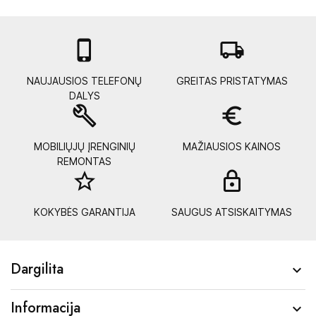

local_shipping
NAUJAUSIOS TELEFONŲ
GREITAS PRISTATYMAS
DALYS
build
euro_symbol
MOBILIŲJŲ ĮRENGINIŲ
MAŽIAUSIOS KAINOS
REMONTAS
star_border
lock_
KOKYBĖS GARANTIJA
SAUGUS ATSISKAITYMAS
Dargilita

Informacija
