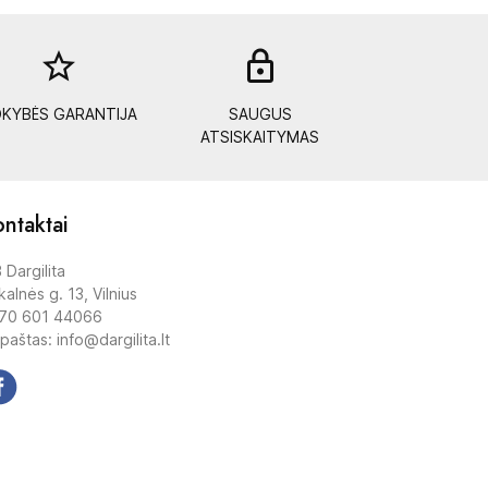
star_border
lock_out
KYBĖS GARANTIJA
SAUGUS
ATSISKAITYMAS
ntaktai
 Dargilita
alnės g. 13, Vilnius
70 601 44066
 paštas: info@dargilita.lt