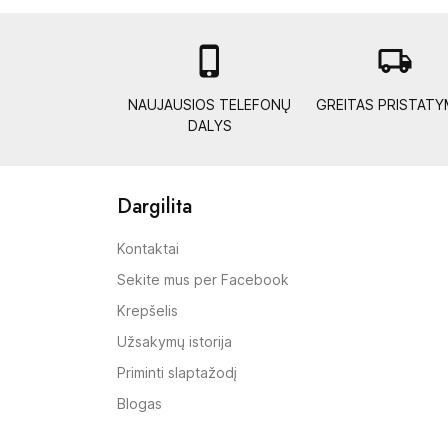

local_shipping
NAUJAUSIOS TELEFONŲ
GREITAS PRISTAT
DALYS
Dargilita
Kontaktai
Sekite mus per Facebook
Krepšelis
Užsakymų istorija
Priminti slaptažodį
Blogas