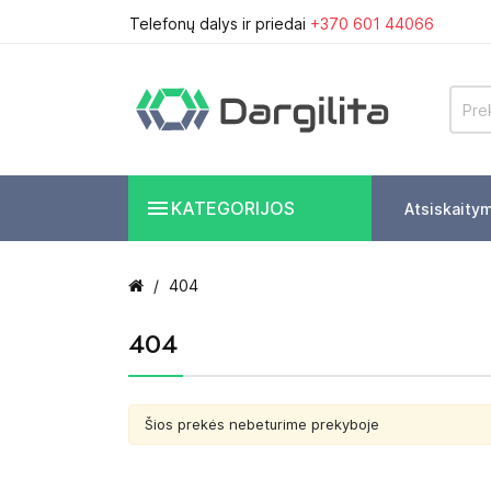
Telefonų dalys ir priedai
+370 601 44066

KATEGORIJOS
Atsiskaity
404
404
Šios prekės nebeturime prekyboje