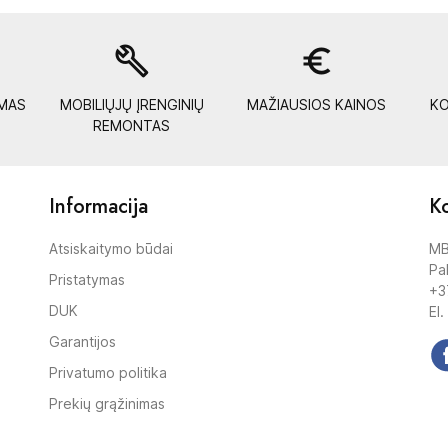
build
euro_symbol
YMAS
MOBILIŲJŲ ĮRENGINIŲ
MAŽIAUSIOS KAINOS
KO
REMONTAS
Informacija
Ko
Atsiskaitymo būdai
MB
Pak
Pristatymas
+3
DUK
El.
Garantijos
Privatumo politika
Prekių grąžinimas