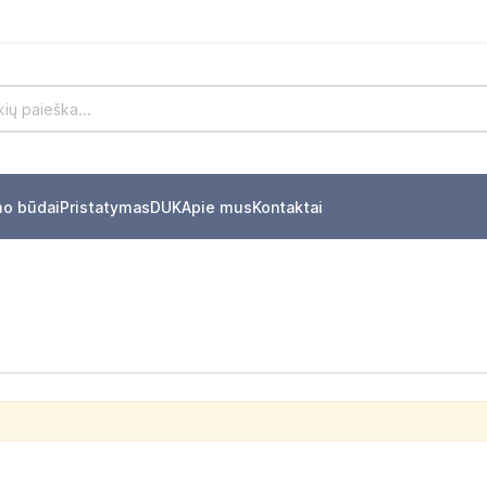
mo būdai
Pristatymas
DUK
Apie mus
Kontaktai