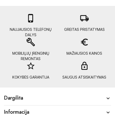

local_shipping
NAUJAUSIOS TELEFONŲ
GREITAS PRISTATYMAS
DALYS
build
euro_symbol
MOBILIŲJŲ ĮRENGINIŲ
MAŽIAUSIOS KAINOS
REMONTAS
star_border
lock_
KOKYBĖS GARANTIJA
SAUGUS ATSISKAITYMAS
Dargilita

Informacija
