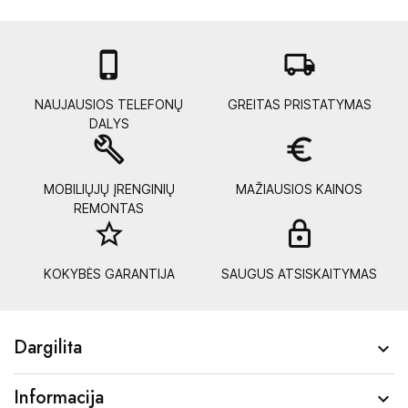

local_shipping
NAUJAUSIOS TELEFONŲ
GREITAS PRISTATYMAS
DALYS
build
euro_symbol
MOBILIŲJŲ ĮRENGINIŲ
MAŽIAUSIOS KAINOS
REMONTAS
star_border
lock_
KOKYBĖS GARANTIJA
SAUGUS ATSISKAITYMAS
Dargilita

Informacija
