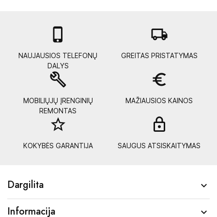

local_shipping
NAUJAUSIOS TELEFONŲ
GREITAS PRISTATYMAS
DALYS
build
euro_symbol
MOBILIŲJŲ ĮRENGINIŲ
MAŽIAUSIOS KAINOS
REMONTAS
star_border
lock_
KOKYBĖS GARANTIJA
SAUGUS ATSISKAITYMAS
Dargilita

Informacija
