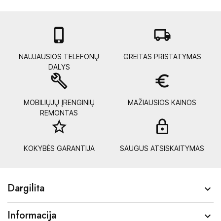

local_shipping
NAUJAUSIOS TELEFONŲ
GREITAS PRISTATYMAS
DALYS
build
euro_symbol
MOBILIŲJŲ ĮRENGINIŲ
MAŽIAUSIOS KAINOS
REMONTAS
star_border
lock_
KOKYBĖS GARANTIJA
SAUGUS ATSISKAITYMAS
Dargilita

Informacija
