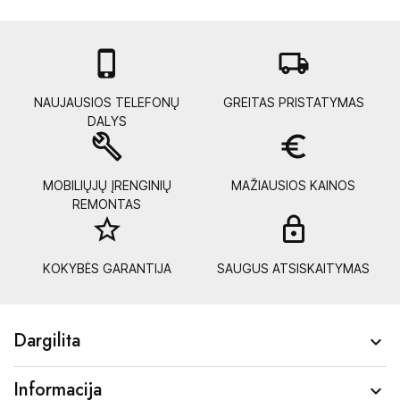

local_shipping
NAUJAUSIOS TELEFONŲ
GREITAS PRISTATYMAS
DALYS
build
euro_symbol
MOBILIŲJŲ ĮRENGINIŲ
MAŽIAUSIOS KAINOS
REMONTAS
star_border
lock_
KOKYBĖS GARANTIJA
SAUGUS ATSISKAITYMAS
Dargilita

Informacija
