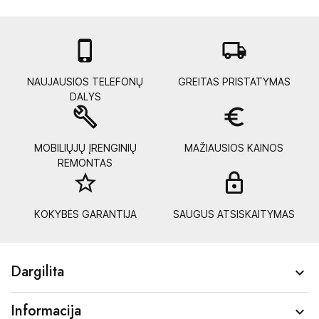

local_shipping
NAUJAUSIOS TELEFONŲ
GREITAS PRISTATYMAS
DALYS
build
euro_symbol
MOBILIŲJŲ ĮRENGINIŲ
MAŽIAUSIOS KAINOS
REMONTAS
star_border
lock_
KOKYBĖS GARANTIJA
SAUGUS ATSISKAITYMAS
Dargilita

Informacija
