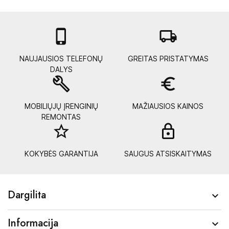

local_shipping
NAUJAUSIOS TELEFONŲ
GREITAS PRISTATYMAS
DALYS
build
euro_symbol
MOBILIŲJŲ ĮRENGINIŲ
MAŽIAUSIOS KAINOS
REMONTAS
star_border
lock_
KOKYBĖS GARANTIJA
SAUGUS ATSISKAITYMAS
Dargilita

Informacija
