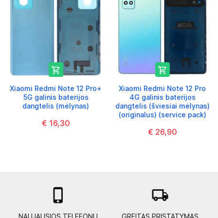


Xiaomi Redmi Note 12 Pro+
Xiaomi Redmi Note 12 Pro
5G galinis baterijos
4G galinis baterijos
dangtelis (mėlynas)
dangtelis (šviesiai mėlynas)
(originalus) (service pack)
€ 16,30
€ 26,90

local_shipping
NAUJAUSIOS TELEFONŲ
GREITAS PRISTATYMAS