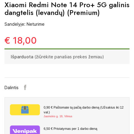
Xiaomi Redmi Note 14 Pro+ 5G galinis
dangtelis (levandų) (Premium)
Sandėlyje: Neturime
€ 18,00
Išparduota
(žiūrėkite panašias prekes žemiau)
Dalintis
0,90 €
Paštomate tą pačią darbo dieną (Užsakius iki 12
val.)
Jasinskio g. 16, Vilnius
6,50 €
Pristatymas per 1 darbo dieną