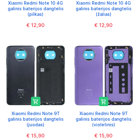
Xiaomi Redmi Note 10 4G
Xiaomi Redmi Note 10 4G
galinis baterijos dangtelis
galinis baterijos dangtelis
(pilkas)
(žalias)
€ 12,90
€ 12,90


Xiaomi Redmi Note 9T
Xiaomi Redmi Note 9T
galinis baterijos dangtelis
galinis baterijos dangtelis
(juodas)
(violetinis)
€ 15,90
€ 15,90