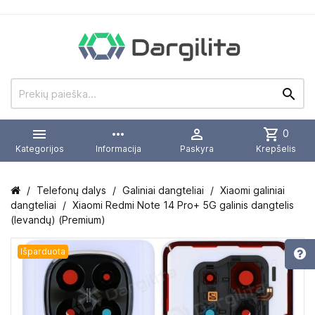


more_horiz

shopping_cart
0
Kategorijos
Informacija
Paskyra
Krepšelis
Telefonų dalys
Galiniai dangteliai
Xiaomi galiniai
dangteliai
Xiaomi Redmi Note 14 Pro+ 5G galinis dangtelis
(levandų) (Premium)
Išparduota