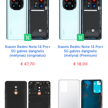


Xiaomi Redmi Note 14 Pro+
Xiaomi Redmi Note 14 Pro+
5G galinis dangtelis
5G galinis dangtelis
(mėlynas) (originalus)
(mėlyna) (Premium)
€ 47,70
€ 18,00