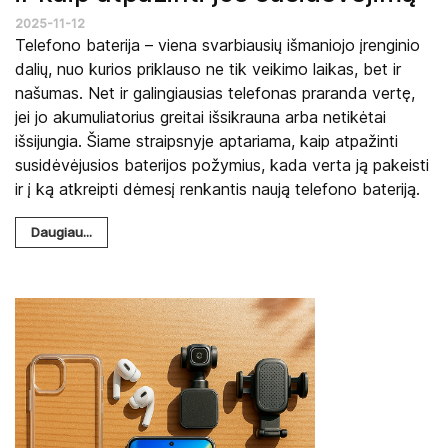
2025-11-12
Telefono baterija – viena svarbiausių išmaniojo įrenginio
dalių, nuo kurios priklauso ne tik veikimo laikas, bet ir
našumas. Net ir galingiausias telefonas praranda vertę,
jei jo akumuliatorius greitai išsikrauna arba netikėtai
išsijungia. Šiame straipsnyje aptariama, kaip atpažinti
susidėvėjusios baterijos požymius, kada verta ją pakeisti
ir į ką atkreipti dėmesį renkantis naują telefono bateriją.
Daugiau...