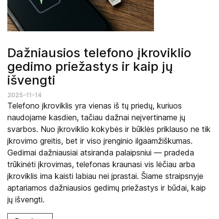
Dažniausios telefono įkroviklio
gedimo priežastys ir kaip jų
išvengti
2025-11-14
Telefono įkroviklis yra vienas iš tų priedų, kuriuos
naudojame kasdien, tačiau dažnai neįvertiname jų
svarbos. Nuo įkroviklio kokybės ir būklės priklauso ne tik
įkrovimo greitis, bet ir viso įrenginio ilgaamžiškumas.
Gedimai dažniausiai atsiranda palaipsniui — pradeda
trūkinėti įkrovimas, telefonas kraunasi vis lėčiau arba
įkroviklis ima kaisti labiau nei įprastai. Šiame straipsnyje
aptariamos dažniausios gedimų priežastys ir būdai, kaip
jų išvengti.