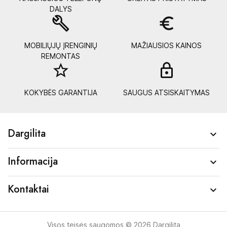
DALYS
build
euro_symbol
MOBILIŲJŲ ĮRENGINIŲ
MAŽIAUSIOS KAINOS
REMONTAS
star_border
lock_
KOKYBĖS GARANTIJA
SAUGUS ATSISKAITYMAS
Dargilita

Informacija

Kontaktai

Visos teisės saugomos © 2026 Dargilita