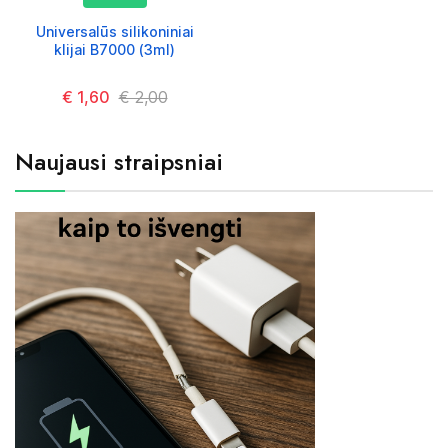
Universalūs silikoniniai
klijai B7000 (3ml)
Kaina
€ 1,60
Kaina
€ 2,00
Naujausi straipsniai