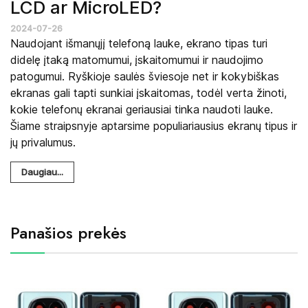
LCD ar MicroLED?
2024-07-26
Naudojant išmanųjį telefoną lauke, ekrano tipas turi
didelę įtaką matomumui, įskaitomumui ir naudojimo
patogumui. Ryškioje saulės šviesoje net ir kokybiškas
ekranas gali tapti sunkiai įskaitomas, todėl verta žinoti,
kokie telefonų ekranai geriausiai tinka naudoti lauke.
Šiame straipsnyje aptarsime populiariausius ekranų tipus ir
jų privalumus.
Daugiau...
Panašios prekės