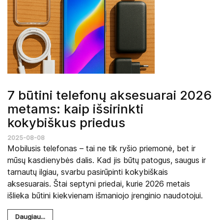
7 būtini telefonų aksesuarai 2026
metams: kaip išsirinkti
kokybiškus priedus
2025-08-08
Mobilusis telefonas – tai ne tik ryšio priemonė, bet ir
mūsų kasdienybės dalis. Kad jis būtų patogus, saugus ir
tarnautų ilgiau, svarbu pasirūpinti kokybiškais
aksesuarais. Štai septyni priedai, kurie 2026 metais
išlieka būtini kiekvienam išmaniojo įrenginio naudotojui.
Daugiau...