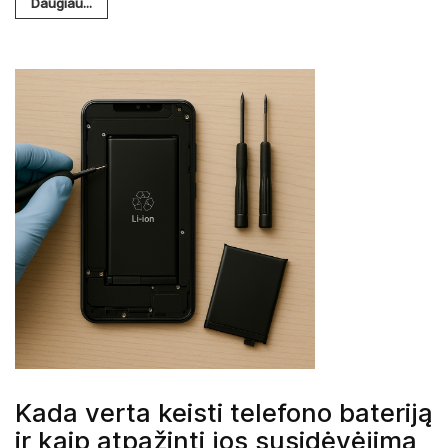
Daugiau...
Kada verta keisti telefono bateriją
ir kaip atpažinti jos susidėvėjimą