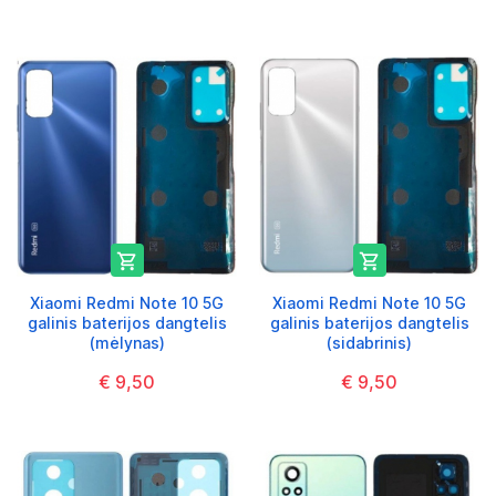


Xiaomi Redmi Note 10 5G
Xiaomi Redmi Note 10 5G
galinis baterijos dangtelis
galinis baterijos dangtelis
(mėlynas)
(sidabrinis)
€ 9,50
€ 9,50