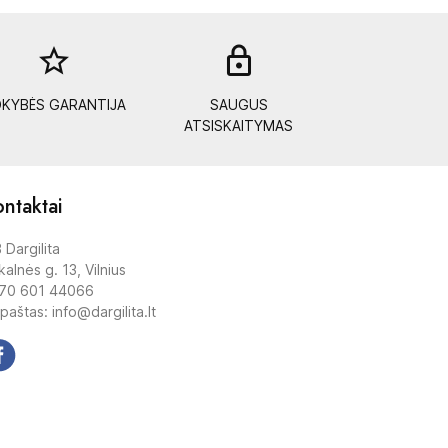
star_border
lock_out
KYBĖS GARANTIJA
SAUGUS
ATSISKAITYMAS
ntaktai
 Dargilita
alnės g. 13, Vilnius
70 601 44066
 paštas: info@dargilita.lt