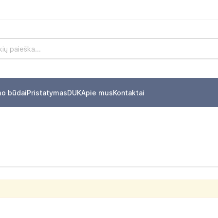
mo būdai
Pristatymas
DUK
Apie mus
Kontaktai