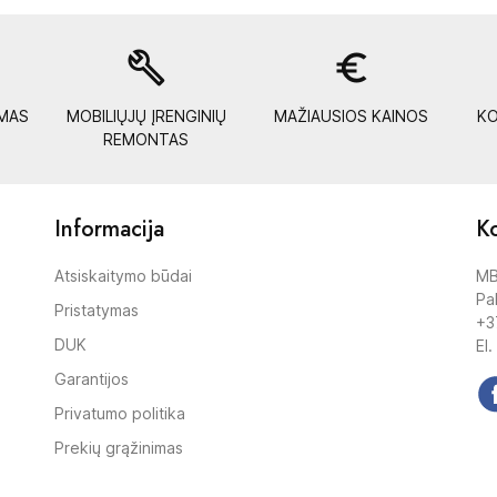
build
euro_symbol
YMAS
MOBILIŲJŲ ĮRENGINIŲ
MAŽIAUSIOS KAINOS
KO
REMONTAS
Informacija
Ko
Atsiskaitymo būdai
MB
Pak
Pristatymas
+3
DUK
El.
Garantijos
Privatumo politika
Prekių grąžinimas