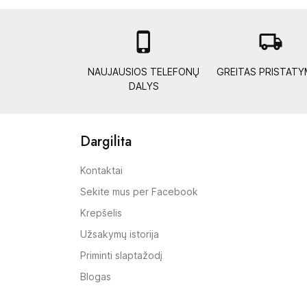

local_shipping
NAUJAUSIOS TELEFONŲ
GREITAS PRISTAT
DALYS
Dargilita
Kontaktai
Sekite mus per Facebook
Krepšelis
Užsakymų istorija
Priminti slaptažodį
Blogas