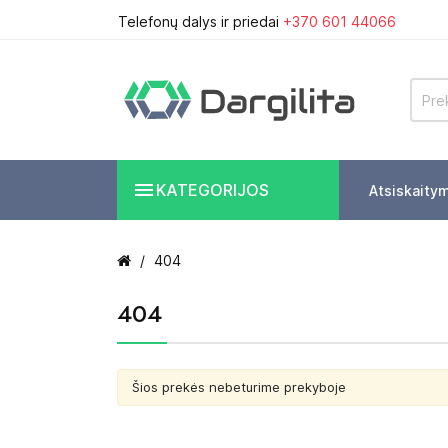
Telefonų dalys ir priedai
+370 601 44066

KATEGORIJOS
Atsiskaity
404
404
Šios prekės nebeturime prekyboje