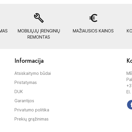
build
euro_symbol
YMAS
MOBILIŲJŲ ĮRENGINIŲ
MAŽIAUSIOS KAINOS
KO
REMONTAS
Informacija
Ko
Atsiskaitymo būdai
MB
Pak
Pristatymas
+3
DUK
El.
Garantijos
Privatumo politika
Prekių grąžinimas