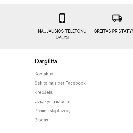

local_shipping
NAUJAUSIOS TELEFONŲ
GREITAS PRISTAT
DALYS
Dargilita
Kontaktai
Sekite mus per Facebook
Krepšelis
Užsakymų istorija
Priminti slaptažodį
Blogas