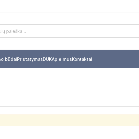
mo būdai
Pristatymas
DUK
Apie mus
Kontaktai