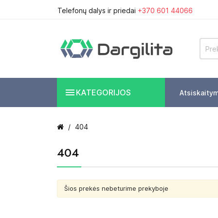
Telefonų dalys ir priedai
+370 601 44066

KATEGORIJOS
Atsiskaity
404
404
Šios prekės nebeturime prekyboje