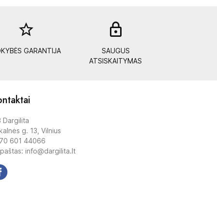
star_border
lock_out
KYBĖS GARANTIJA
SAUGUS
ATSISKAITYMAS
ntaktai
 Dargilita
alnės g. 13, Vilnius
70 601 44066
 paštas: info@dargilita.lt