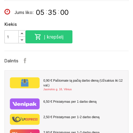
:
:
05
34
59
Jums liko:
Kiekis

Į krepšelį
Dalintis
0,90 €
Paštomate tą pačią darbo dieną (Užsakius iki 12
val.)
Jasinskio g. 16, Vilnius
6,50 €
Pristatymas per 1 darbo dieną
2,50 €
Pristatymas per 1-2 darbo dieną
2,60 €
Pristatymas per 1-2 darbo dieną