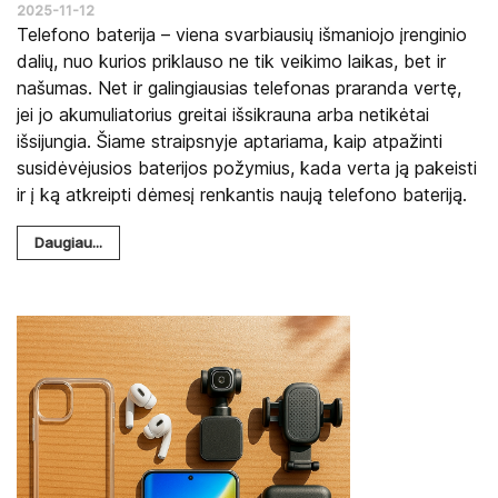
2025-11-12
Telefono baterija – viena svarbiausių išmaniojo įrenginio
dalių, nuo kurios priklauso ne tik veikimo laikas, bet ir
našumas. Net ir galingiausias telefonas praranda vertę,
jei jo akumuliatorius greitai išsikrauna arba netikėtai
išsijungia. Šiame straipsnyje aptariama, kaip atpažinti
susidėvėjusios baterijos požymius, kada verta ją pakeisti
ir į ką atkreipti dėmesį renkantis naują telefono bateriją.
Daugiau...