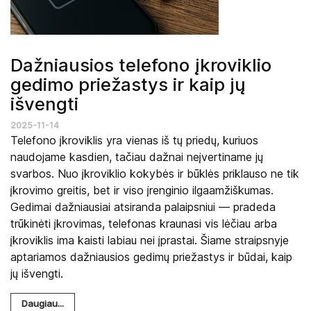
Dažniausios telefono įkroviklio
gedimo priežastys ir kaip jų
išvengti
2025-11-14
Telefono įkroviklis yra vienas iš tų priedų, kuriuos
naudojame kasdien, tačiau dažnai neįvertiname jų
svarbos. Nuo įkroviklio kokybės ir būklės priklauso ne tik
įkrovimo greitis, bet ir viso įrenginio ilgaamžiškumas.
Gedimai dažniausiai atsiranda palaipsniui — pradeda
trūkinėti įkrovimas, telefonas kraunasi vis lėčiau arba
įkroviklis ima kaisti labiau nei įprastai. Šiame straipsnyje
aptariamos dažniausios gedimų priežastys ir būdai, kaip
jų išvengti.
Daugiau...