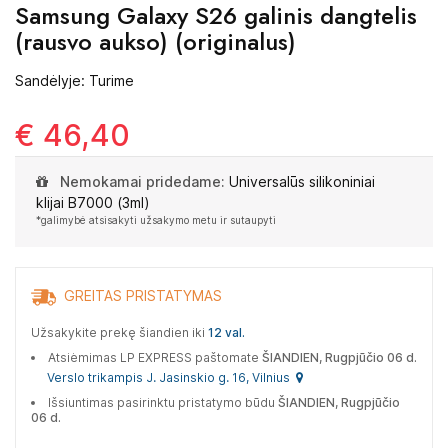
Samsung Galaxy S26 galinis dangtelis
(rausvo aukso) (originalus)
Sandėlyje: Turime
€ 46,40
Nemokamai pridedame:
Universalūs silikoniniai
klijai B7000 (3ml)
*galimybė atsisakyti užsakymo metu ir sutaupyti
GREITAS PRISTATYMAS
Užsakykite prekę šiandien iki
12 val.
Atsiėmimas LP EXPRESS paštomate
ŠIANDIEN, Rugpjūčio 06 d.
Verslo trikampis J. Jasinskio g. 16, Vilnius
Išsiuntimas pasirinktu pristatymo būdu
ŠIANDIEN, Rugpjūčio
06 d.