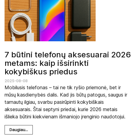
7 būtini telefonų aksesuarai 2026
metams: kaip išsirinkti
kokybiškus priedus
2025-08-08
Mobilusis telefonas – tai ne tik ryšio priemonė, bet ir
mūsų kasdienybės dalis. Kad jis būtų patogus, saugus ir
tarnautų ilgiau, svarbu pasirūpinti kokybiškais
aksesuarais. Štai septyni priedai, kurie 2026 metais
išlieka būtini kiekvienam išmaniojo įrenginio naudotojui.
Daugiau...