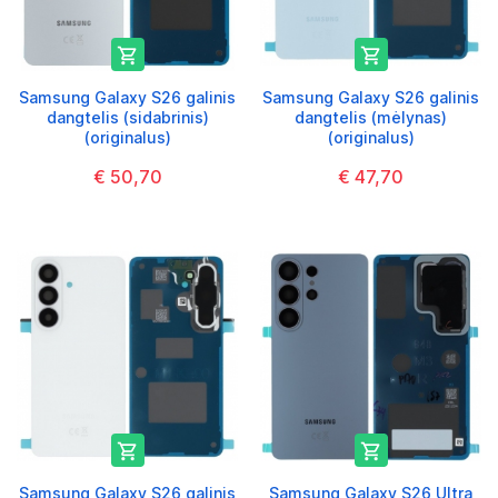


Samsung Galaxy S26 galinis
Samsung Galaxy S26 galinis
dangtelis (sidabrinis)
dangtelis (mėlynas)
(originalus)
(originalus)
€ 50,70
€ 47,70


Samsung Galaxy S26 galinis
Samsung Galaxy S26 Ultra