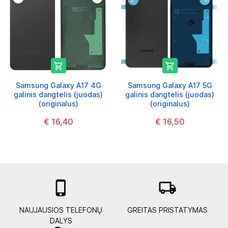


Samsung Galaxy A17 4G
Samsung Galaxy A17 5G
galinis dangtelis (juodas)
galinis dangtelis (juodas)
(originalus)
(originalus)
€ 16,40
€ 16,50

local_shipping
NAUJAUSIOS TELEFONŲ
GREITAS PRISTATYMAS
DALYS