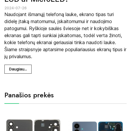
2024-07-26
Naudojant išmanųjį telefoną lauke, ekrano tipas turi
didelę įtaką matomumui, įskaitomumui ir naudojimo
patogumui. Ryškioje saulės šviesoje net ir kokybiškas
ekranas gali tapti sunkiai įskaitomas, todėl verta žinoti,
kokie telefonų ekranai geriausiai tinka naudoti lauke.
Šiame straipsnyje aptarsime populiariausius ekranų tipus ir
jų privalumus.
Daugiau...
Panašios prekės