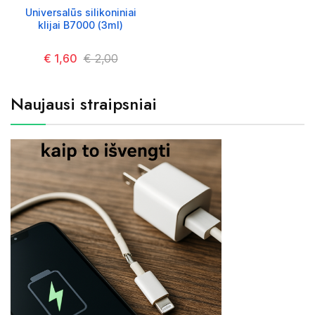
Universalūs silikoniniai
klijai B7000 (3ml)
Kaina
€ 1,60
Kaina
€ 2,00
Naujausi straipsniai