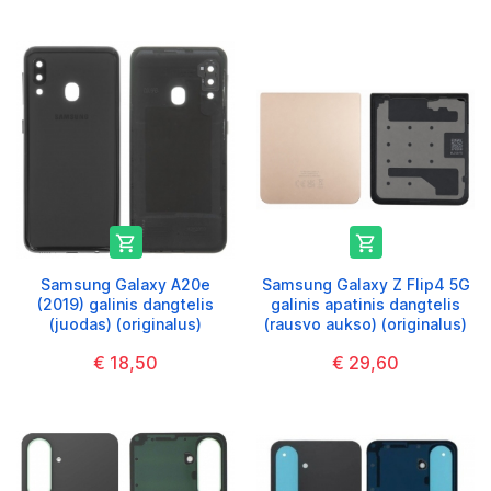


Samsung Galaxy A20e
Samsung Galaxy Z Flip4 5G
(2019) galinis dangtelis
galinis apatinis dangtelis
(juodas) (originalus)
(rausvo aukso) (originalus)
€ 18,50
€ 29,60