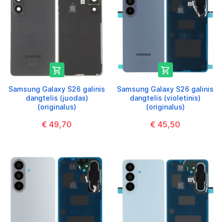


Samsung Galaxy S26 galinis
Samsung Galaxy S26 galinis
dangtelis (juodas)
dangtelis (violetinis)
(originalus)
(originalus)
€ 49,70
€ 45,50