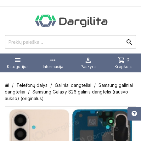


more_horiz

shopping_cart
0
Kategorijos
Informacija
Paskyra
Krepšelis
Telefonų dalys
Galiniai dangteliai
Samsung galiniai
dangteliai
Samsung Galaxy S26 galinis dangtelis (rausvo
aukso) (originalus)