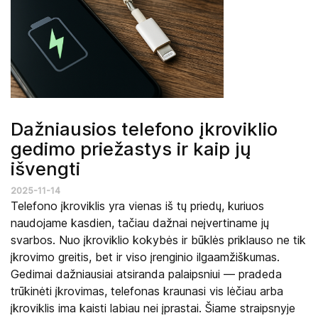
Dažniausios telefono įkroviklio
gedimo priežastys ir kaip jų
išvengti
2025-11-14
Telefono įkroviklis yra vienas iš tų priedų, kuriuos
naudojame kasdien, tačiau dažnai neįvertiname jų
svarbos. Nuo įkroviklio kokybės ir būklės priklauso ne tik
įkrovimo greitis, bet ir viso įrenginio ilgaamžiškumas.
Gedimai dažniausiai atsiranda palaipsniui — pradeda
trūkinėti įkrovimas, telefonas kraunasi vis lėčiau arba
įkroviklis ima kaisti labiau nei įprastai. Šiame straipsnyje