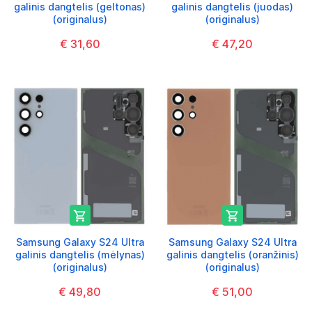
galinis dangtelis (geltonas)
galinis dangtelis (juodas)
(originalus)
(originalus)
€ 31,60
€ 47,20


Samsung Galaxy S24 Ultra
Samsung Galaxy S24 Ultra
galinis dangtelis (mėlynas)
galinis dangtelis (oranžinis)
(originalus)
(originalus)
€ 49,80
€ 51,00