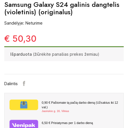
Samsung Galaxy S24 galinis dangtelis
(violetinis) (originalus)
Sandėlyje: Neturime
€ 50,30
Išparduota
(žiūrėkite panašias prekes žemiau)
Dalintis
0,90 €
Paštomate tą pačią darbo dieną (Užsakius iki 12
val.)
Jasinskio g. 16, Vilnius
6,50 €
Pristatymas per 1 darbo dieną