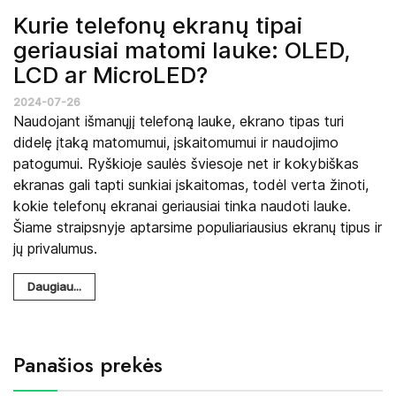
Kurie telefonų ekranų tipai
geriausiai matomi lauke: OLED,
LCD ar MicroLED?
2024-07-26
Naudojant išmanųjį telefoną lauke, ekrano tipas turi
didelę įtaką matomumui, įskaitomumui ir naudojimo
patogumui. Ryškioje saulės šviesoje net ir kokybiškas
ekranas gali tapti sunkiai įskaitomas, todėl verta žinoti,
kokie telefonų ekranai geriausiai tinka naudoti lauke.
Šiame straipsnyje aptarsime populiariausius ekranų tipus ir
jų privalumus.
Daugiau...
Panašios prekės