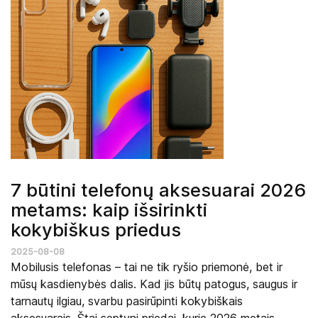
7 būtini telefonų aksesuarai 2026
metams: kaip išsirinkti
kokybiškus priedus
2025-08-08
Mobilusis telefonas – tai ne tik ryšio priemonė, bet ir
mūsų kasdienybės dalis. Kad jis būtų patogus, saugus ir
tarnautų ilgiau, svarbu pasirūpinti kokybiškais
aksesuarais. Štai septyni priedai, kurie 2026 metais