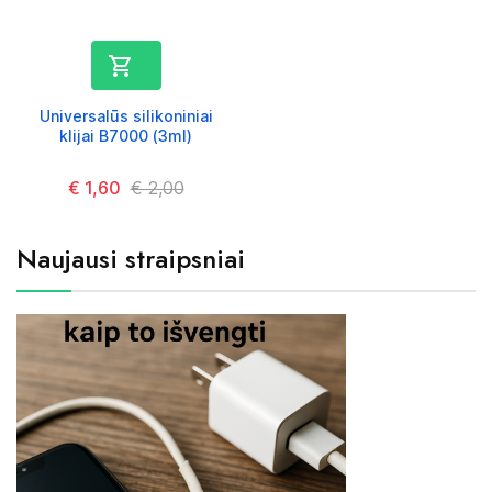

Universalūs silikoniniai
klijai B7000 (3ml)
Kaina
€ 1,60
Kaina
€ 2,00
Naujausi straipsniai