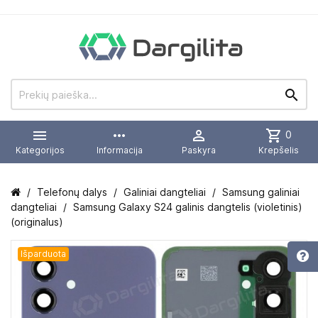


more_horiz

shopping_cart
0
Kategorijos
Informacija
Paskyra
Krepšelis
Telefonų dalys
Galiniai dangteliai
Samsung galiniai
dangteliai
Samsung Galaxy S24 galinis dangtelis (violetinis)
(originalus)
Išparduota