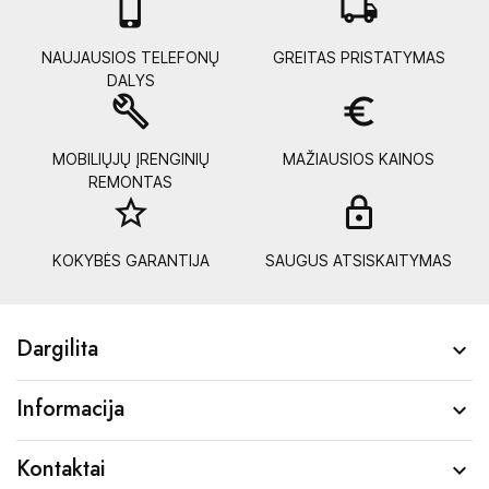

local_shipping
NAUJAUSIOS TELEFONŲ
GREITAS PRISTATYMAS
DALYS
build
euro_symbol
MOBILIŲJŲ ĮRENGINIŲ
MAŽIAUSIOS KAINOS
REMONTAS
star_border
lock_
KOKYBĖS GARANTIJA
SAUGUS ATSISKAITYMAS
Dargilita

Informacija

Kontaktai
