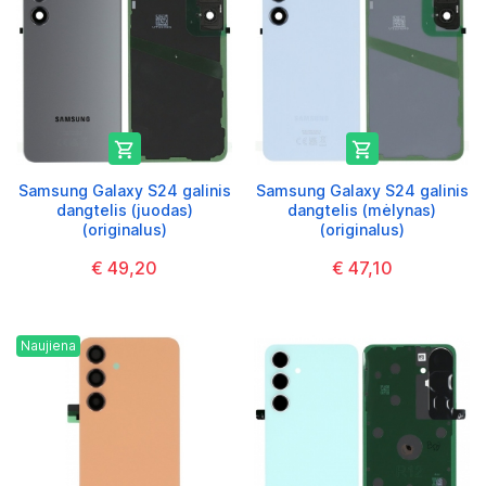


Samsung Galaxy S24 galinis
Samsung Galaxy S24 galinis
dangtelis (juodas)
dangtelis (mėlynas)
(originalus)
(originalus)
€ 49,20
€ 47,10
Naujiena