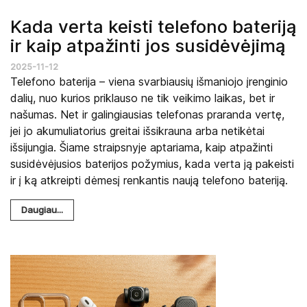
Kada verta keisti telefono bateriją
ir kaip atpažinti jos susidėvėjimą
2025-11-12
Telefono baterija – viena svarbiausių išmaniojo įrenginio
dalių, nuo kurios priklauso ne tik veikimo laikas, bet ir
našumas. Net ir galingiausias telefonas praranda vertę,
jei jo akumuliatorius greitai išsikrauna arba netikėtai
išsijungia. Šiame straipsnyje aptariama, kaip atpažinti
susidėvėjusios baterijos požymius, kada verta ją pakeisti
ir į ką atkreipti dėmesį renkantis naują telefono bateriją.
Daugiau...