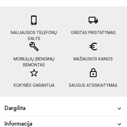

local_shipping
NAUJAUSIOS TELEFONŲ
GREITAS PRISTATYMAS
DALYS
build
euro_symbol
MOBILIŲJŲ ĮRENGINIŲ
MAŽIAUSIOS KAINOS
REMONTAS
star_border
lock_
KOKYBĖS GARANTIJA
SAUGUS ATSISKAITYMAS
Dargilita

Informacija
