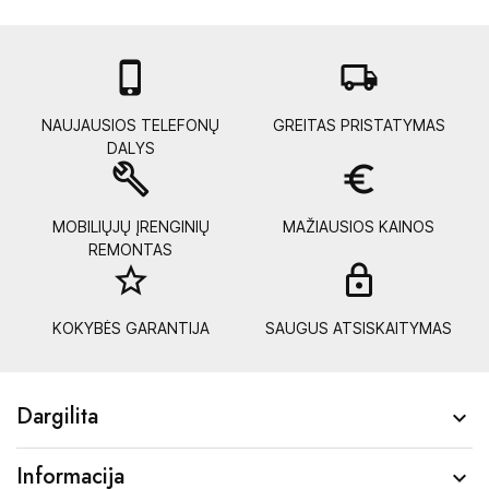

local_shipping
NAUJAUSIOS TELEFONŲ
GREITAS PRISTATYMAS
DALYS
build
euro_symbol
MOBILIŲJŲ ĮRENGINIŲ
MAŽIAUSIOS KAINOS
REMONTAS
star_border
lock_
KOKYBĖS GARANTIJA
SAUGUS ATSISKAITYMAS
Dargilita

Informacija
