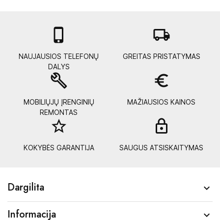

local_shipping
NAUJAUSIOS TELEFONŲ
GREITAS PRISTATYMAS
DALYS
build
euro_symbol
MOBILIŲJŲ ĮRENGINIŲ
MAŽIAUSIOS KAINOS
REMONTAS
star_border
lock_
KOKYBĖS GARANTIJA
SAUGUS ATSISKAITYMAS
Dargilita

Informacija
