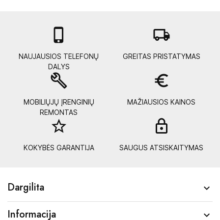

local_shipping
NAUJAUSIOS TELEFONŲ
GREITAS PRISTATYMAS
DALYS
build
euro_symbol
MOBILIŲJŲ ĮRENGINIŲ
MAŽIAUSIOS KAINOS
REMONTAS
star_border
lock_
KOKYBĖS GARANTIJA
SAUGUS ATSISKAITYMAS
Dargilita

Informacija
