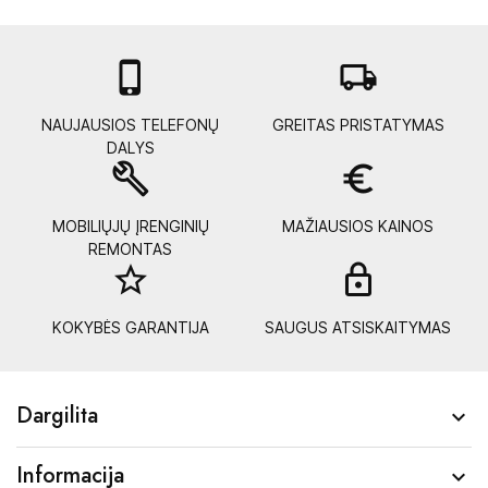

local_shipping
NAUJAUSIOS TELEFONŲ
GREITAS PRISTATYMAS
DALYS
build
euro_symbol
MOBILIŲJŲ ĮRENGINIŲ
MAŽIAUSIOS KAINOS
REMONTAS
star_border
lock_
KOKYBĖS GARANTIJA
SAUGUS ATSISKAITYMAS
Dargilita

Informacija
