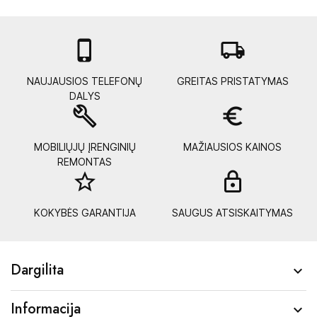

local_shipping
NAUJAUSIOS TELEFONŲ
GREITAS PRISTATYMAS
DALYS
build
euro_symbol
MOBILIŲJŲ ĮRENGINIŲ
MAŽIAUSIOS KAINOS
REMONTAS
star_border
lock_
KOKYBĖS GARANTIJA
SAUGUS ATSISKAITYMAS
Dargilita

Informacija
