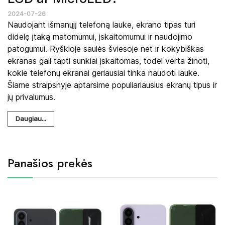
2024-07-26
Naudojant išmanųjį telefoną lauke, ekrano tipas turi
didelę įtaką matomumui, įskaitomumui ir naudojimo
patogumui. Ryškioje saulės šviesoje net ir kokybiškas
ekranas gali tapti sunkiai įskaitomas, todėl verta žinoti,
kokie telefonų ekranai geriausiai tinka naudoti lauke.
Šiame straipsnyje aptarsime populiariausius ekranų tipus ir
jų privalumus.
Daugiau...
Panašios prekės