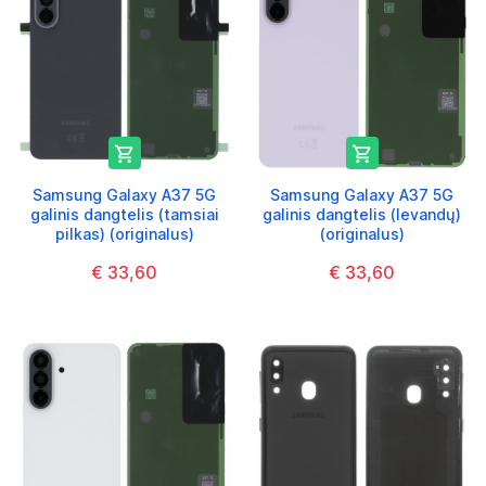


Samsung Galaxy A37 5G
Samsung Galaxy A37 5G
galinis dangtelis (tamsiai
galinis dangtelis (levandų)
pilkas) (originalus)
(originalus)
€ 33,60
€ 33,60