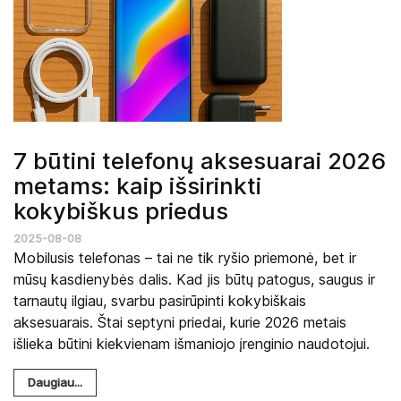
7 būtini telefonų aksesuarai 2026
metams: kaip išsirinkti
kokybiškus priedus
2025-08-08
Mobilusis telefonas – tai ne tik ryšio priemonė, bet ir
mūsų kasdienybės dalis. Kad jis būtų patogus, saugus ir
tarnautų ilgiau, svarbu pasirūpinti kokybiškais
aksesuarais. Štai septyni priedai, kurie 2026 metais
išlieka būtini kiekvienam išmaniojo įrenginio naudotojui.
Daugiau...