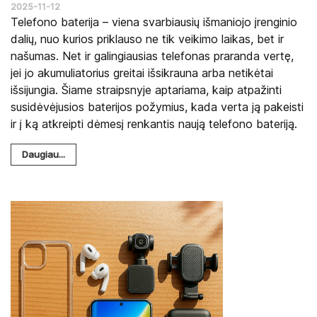
2025-11-12
Telefono baterija – viena svarbiausių išmaniojo įrenginio
dalių, nuo kurios priklauso ne tik veikimo laikas, bet ir
našumas. Net ir galingiausias telefonas praranda vertę,
jei jo akumuliatorius greitai išsikrauna arba netikėtai
išsijungia. Šiame straipsnyje aptariama, kaip atpažinti
susidėvėjusios baterijos požymius, kada verta ją pakeisti
ir į ką atkreipti dėmesį renkantis naują telefono bateriją.
Daugiau...