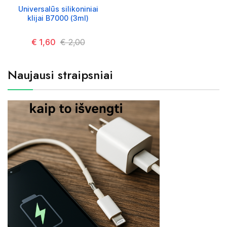
Universalūs silikoniniai
klijai B7000 (3ml)
Kaina
€ 1,60
Kaina
€ 2,00
Naujausi straipsniai