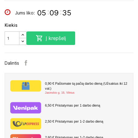
:
:
05
09
34
Jums liko:
Kiekis

Į krepšelį
Dalintis
0,90 €
Paštomate tą pačią darbo dieną (Užsakius iki 12
val.)
Jasinskio g. 16, Vilnius
6,50 €
Pristatymas per 1 darbo dieną
2,50 €
Pristatymas per 1-2 darbo dieną
2,60 €
Pristatymas per 1-2 darbo dieną