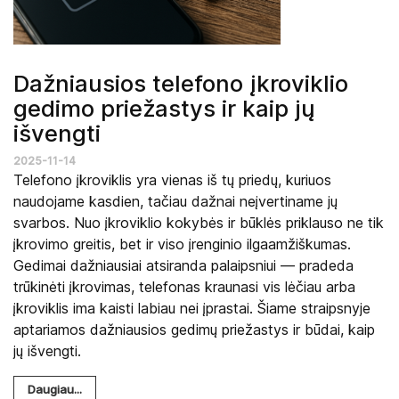
Dažniausios telefono įkroviklio
gedimo priežastys ir kaip jų
išvengti
2025-11-14
Telefono įkroviklis yra vienas iš tų priedų, kuriuos
naudojame kasdien, tačiau dažnai neįvertiname jų
svarbos. Nuo įkroviklio kokybės ir būklės priklauso ne tik
įkrovimo greitis, bet ir viso įrenginio ilgaamžiškumas.
Gedimai dažniausiai atsiranda palaipsniui — pradeda
trūkinėti įkrovimas, telefonas kraunasi vis lėčiau arba
įkroviklis ima kaisti labiau nei įprastai. Šiame straipsnyje
aptariamos dažniausios gedimų priežastys ir būdai, kaip
jų išvengti.
Daugiau...