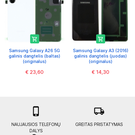


Samsung Galaxy A26 5G
Samsung Galaxy A3 (2016)
galinis dangtelis (baltas)
galinis dangtelis (juodas)
(originalus)
(originalus)
€ 23,60
€ 14,30

local_shipping
NAUJAUSIOS TELEFONŲ
GREITAS PRISTATYMAS
DALYS