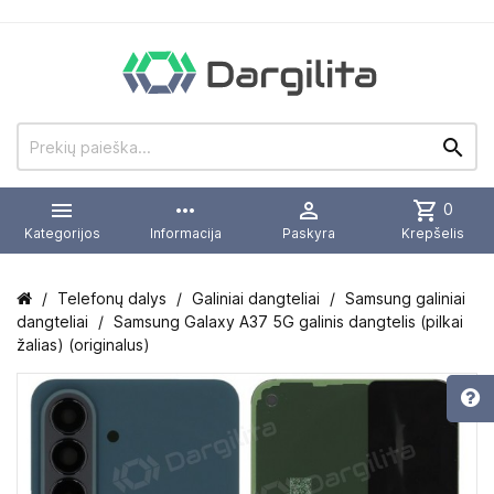


more_horiz

shopping_cart
0
Kategorijos
Informacija
Paskyra
Krepšelis
Telefonų dalys
Galiniai dangteliai
Samsung galiniai
dangteliai
Samsung Galaxy A37 5G galinis dangtelis (pilkai
žalias) (originalus)