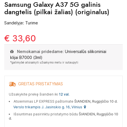
Samsung Galaxy A37 5G galinis
dangtelis (pilkai žalias) (originalus)
Sandėlyje: Turime
€ 33,60
Nemokamai pridedame:
Universalūs silikoniniai
klijai B7000 (3ml)
*galimybė atsisakyti užsakymo metu ir sutaupyti
GREITAS PRISTATYMAS
Užsakykite prekę šiandien iki
12 val.
Atsiėmimas LP EXPRESS paštomate
ŠIANDIEN, Rugpjūčio 10 d.
Verslo trikampis J. Jasinskio g. 16, Vilnius
Išsiuntimas pasirinktu pristatymo būdu
ŠIANDIEN, Rugpjūčio 10
d.