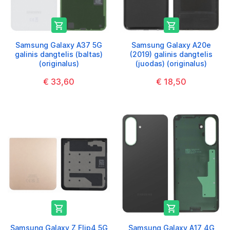


Samsung Galaxy A37 5G
Samsung Galaxy A20e
galinis dangtelis (baltas)
(2019) galinis dangtelis
(originalus)
(juodas) (originalus)
€ 33,60
€ 18,50


Samsung Galaxy Z Flip4 5G
Samsung Galaxy A17 4G