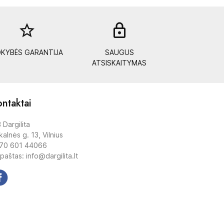
star_border
lock_out
KYBĖS GARANTIJA
SAUGUS
ATSISKAITYMAS
ntaktai
 Dargilita
alnės g. 13, Vilnius
70 601 44066
 paštas: info@dargilita.lt