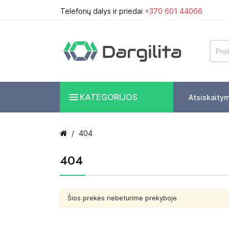
Telefonų dalys ir priedai
+370 601 44066

KATEGORIJOS
Atsiskaity
404
404
Šios prekės nebeturime prekyboje