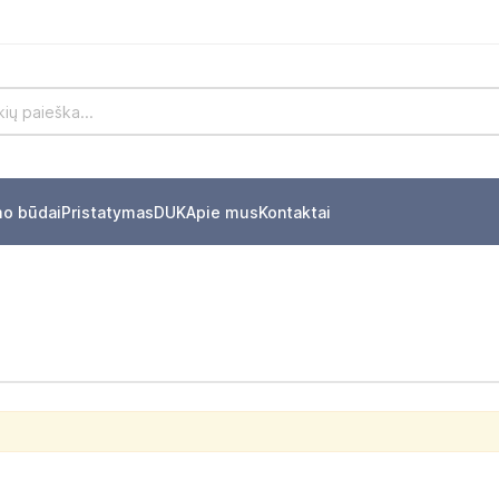
mo būdai
Pristatymas
DUK
Apie mus
Kontaktai