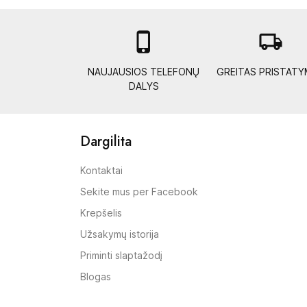

local_shipping
NAUJAUSIOS TELEFONŲ
GREITAS PRISTAT
DALYS
Dargilita
Kontaktai
Sekite mus per Facebook
Krepšelis
Užsakymų istorija
Priminti slaptažodį
Blogas