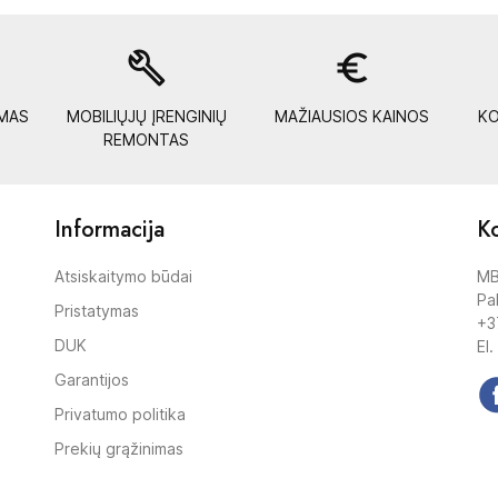
build
euro_symbol
YMAS
MOBILIŲJŲ ĮRENGINIŲ
MAŽIAUSIOS KAINOS
KO
REMONTAS
Informacija
Ko
Atsiskaitymo būdai
MB
Pak
Pristatymas
+3
DUK
El.
Garantijos
Privatumo politika
Prekių grąžinimas