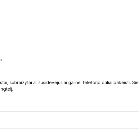
5
stai, subraižytai ar susidėvėjusiai galinei telefono daliai pakeisti. 
angtelį.