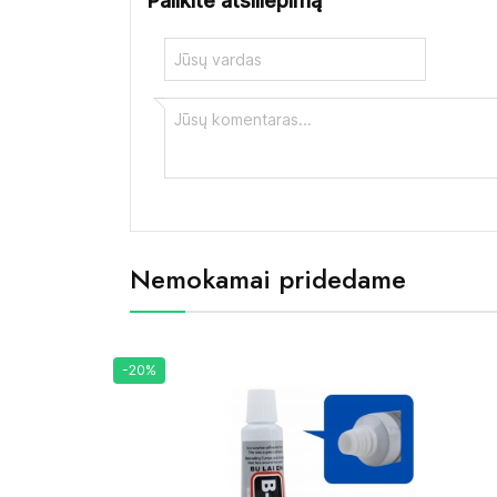
Palikite atsiliepimą
Nemokamai pridedame
-20%