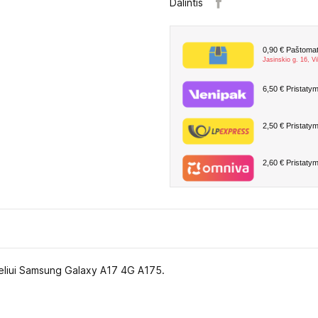
Dalintis
0,90 €
Paštomate
Jasinskio g. 16, Vi
6,50 €
Pristatym
2,50 €
Pristatym
2,60 €
Pristatym
odeliui Samsung Galaxy A17 4G A175.