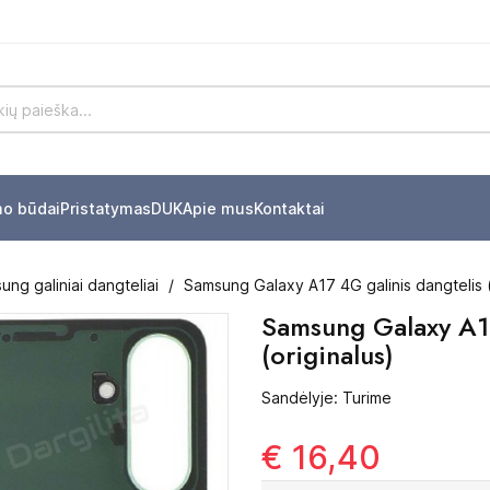
mo būdai
Pristatymas
DUK
Apie mus
Kontaktai
ng galiniai dangteliai
Samsung Galaxy A17 4G galinis dangtelis (
Samsung Galaxy A17
(originalus)
Sandėlyje: Turime
€ 16,40