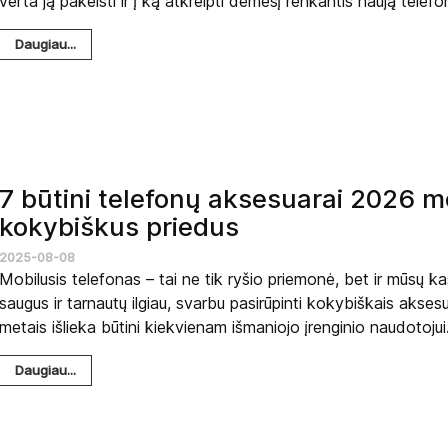
verta ją pakeisti ir į ką atkreipti dėmesį renkantis naują telefo
Daugiau...
7 būtini telefonų aksesuarai 2026 me
kokybiškus priedus
2025-08-08
Mobilusis telefonas – tai ne tik ryšio priemonė, bet ir mūsų k
saugus ir tarnautų ilgiau, svarbu pasirūpinti kokybiškais aksesu
metais išlieka būtini kiekvienam išmaniojo įrenginio naudotojui
Daugiau...