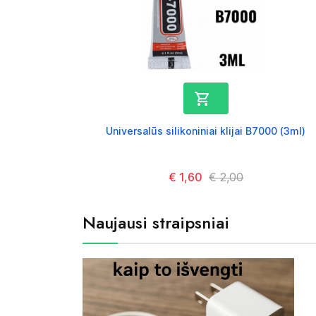

Universalūs silikoniniai klijai B7000 (3ml)
Kaina
€ 1,60
Kaina
€ 2,00
Naujausi straipsniai