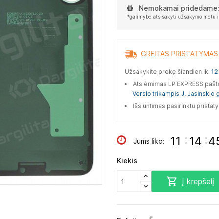
Nemokamai pridedame
*galimybė atsisakyti užsakymo metu i
GREITAS PRISTATYMAS
Užsakykite prekę šiandien iki
12 
Atsiėmimas LP EXPRESS paš
Verslo trikampis J. Jasinskio g
Išsiuntimas pasirinktu prista
:
:
11
14
4
Jums liko:
Kiekis

Į krepšelį