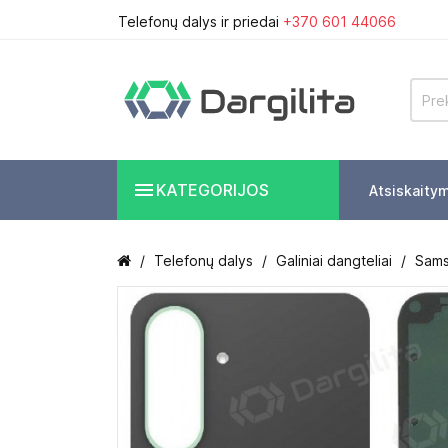
Telefonų dalys ir priedai
+370 601 44066

KATEGORIJOS
Atsiskaity
Telefonų dalys
Galiniai dangteliai
Samsu