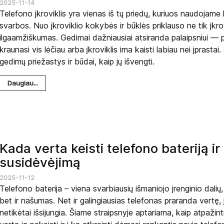
2025-11-14
Telefono įkroviklis yra vienas iš tų priedų, kuriuos naudojame
svarbos. Nuo įkroviklio kokybės ir būklės priklauso ne tik įkrov
ilgaamžiškumas. Gedimai dažniausiai atsiranda palaipsniui — p
kraunasi vis lėčiau arba įkroviklis ima kaisti labiau nei įprast
gedimų priežastys ir būdai, kaip jų išvengti.
Daugiau...
Kada verta keisti telefono bateriją ir
susidėvėjimą
2025-11-12
Telefono baterija – viena svarbiausių išmaniojo įrenginio dalių,
bet ir našumas. Net ir galingiausias telefonas praranda vertę, j
netikėtai išsijungia. Šiame straipsnyje aptariama, kaip atpažin