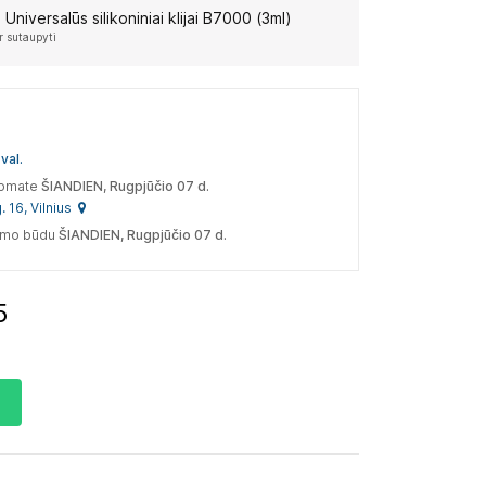
:
Universalūs silikoniniai klijai B7000 (3ml)
r sutaupyti
val.
tomate
ŠIANDIEN, Rugpjūčio 07 d.
. 16, Vilnius
tymo būdu
ŠIANDIEN, Rugpjūčio 07 d.
3