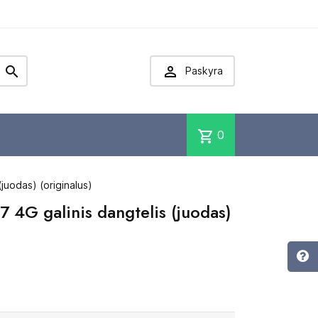


Paskyra
shopping_cart
0
juodas) (originalus)
 4G galinis dangtelis (juodas)