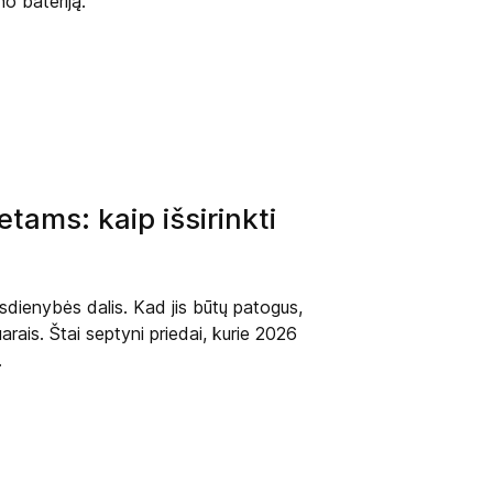
no bateriją.
tams: kaip išsirinkti
asdienybės dalis. Kad jis būtų patogus,
arais. Štai septyni priedai, kurie 2026
.