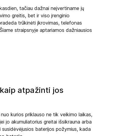
 kasdien, tačiau dažnai neįvertiname jų
imo greitis, bet ir viso įrenginio
radeda trūkinėti įkrovimas, telefonas
ai. Šiame straipsnyje aptariamos dažniausios
 kaip atpažinti jos
 nuo kurios priklauso ne tik veikimo laikas,
ei jo akumuliatorius greitai išsikrauna arba
ti susidėvėjusios baterijos požymius, kada