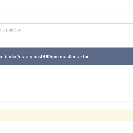
mo būdai
Pristatymas
DUK
Apie mus
Kontaktai