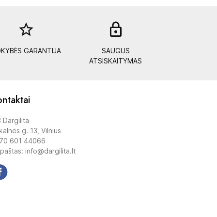
star_border
lock_out
KYBĖS GARANTIJA
SAUGUS
ATSISKAITYMAS
ntaktai
 Dargilita
alnės g. 13, Vilnius
70 601 44066
 paštas: info@dargilita.lt