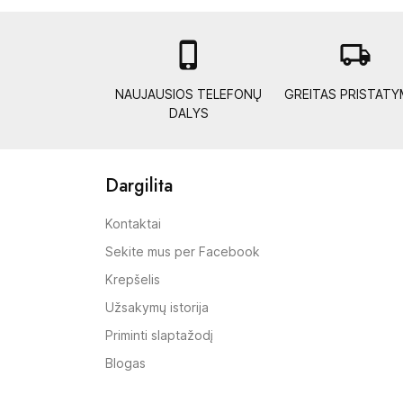

local_shipping
NAUJAUSIOS TELEFONŲ
GREITAS PRISTAT
DALYS
Dargilita
Kontaktai
Sekite mus per Facebook
Krepšelis
Užsakymų istorija
Priminti slaptažodį
Blogas