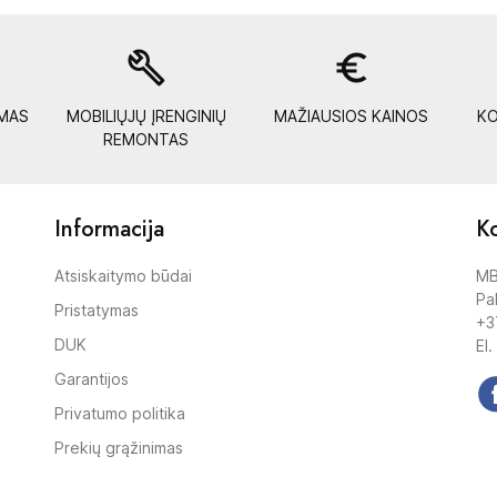
build
euro_symbol
YMAS
MOBILIŲJŲ ĮRENGINIŲ
MAŽIAUSIOS KAINOS
KO
REMONTAS
Informacija
Ko
Atsiskaitymo būdai
MB
Pak
Pristatymas
+3
DUK
El.
Garantijos
Privatumo politika
Prekių grąžinimas