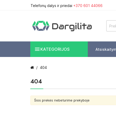
Telefonų dalys ir priedai
+370 601 44066

KATEGORIJOS
Atsiskaity
404
404
Šios prekės nebeturime prekyboje