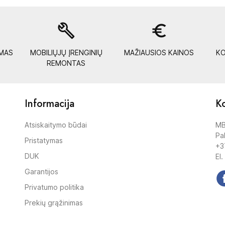
build
euro_symbol
YMAS
MOBILIŲJŲ ĮRENGINIŲ
MAŽIAUSIOS KAINOS
KO
REMONTAS
Informacija
Ko
Atsiskaitymo būdai
MB
Pak
Pristatymas
+3
DUK
El.
Garantijos
Privatumo politika
Prekių grąžinimas