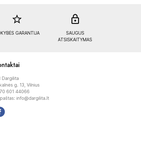
star_border
lock_out
KYBĖS GARANTIJA
SAUGUS
ATSISKAITYMAS
ntaktai
 Dargilita
alnės g. 13, Vilnius
70 601 44066
 paštas: info@dargilita.lt