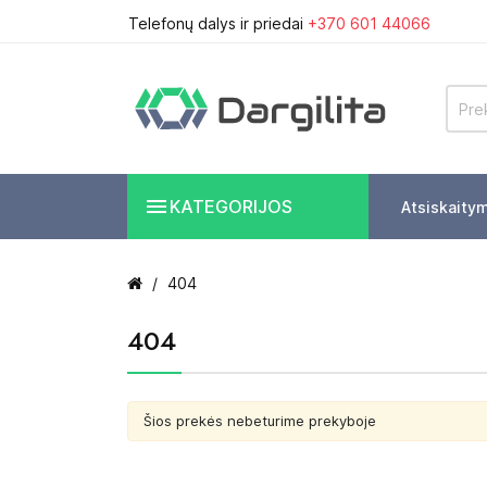
Telefonų dalys ir priedai
+370 601 44066

KATEGORIJOS
Atsiskaity
404
404
Šios prekės nebeturime prekyboje