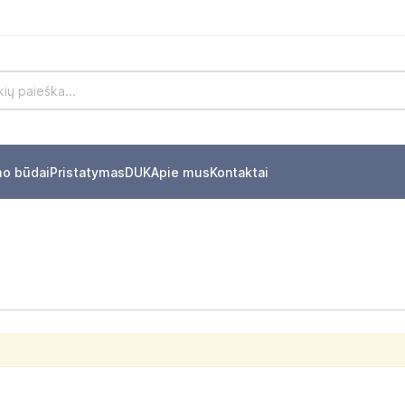
mo būdai
Pristatymas
DUK
Apie mus
Kontaktai