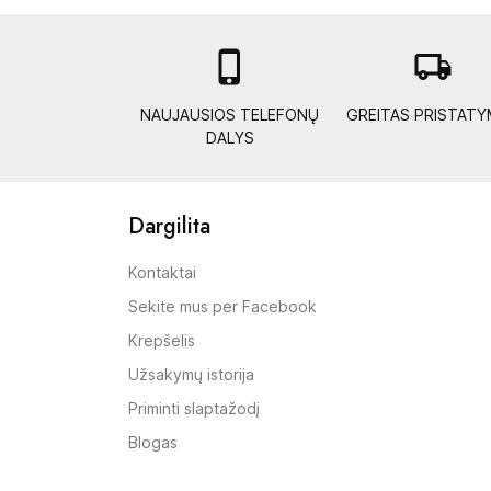

local_shipping
NAUJAUSIOS TELEFONŲ
GREITAS PRISTAT
DALYS
Dargilita
Kontaktai
Sekite mus per Facebook
Krepšelis
Užsakymų istorija
Priminti slaptažodį
Blogas