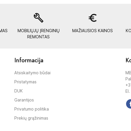
build
euro_symbol
YMAS
MOBILIŲJŲ ĮRENGINIŲ
MAŽIAUSIOS KAINOS
KO
REMONTAS
Informacija
Ko
Atsiskaitymo būdai
MB
Pak
Pristatymas
+3
DUK
El.
Garantijos
Privatumo politika
Prekių grąžinimas