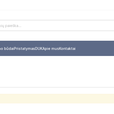
mo būdai
Pristatymas
DUK
Apie mus
Kontaktai