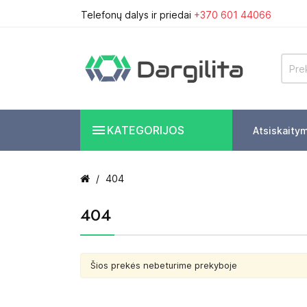
Telefonų dalys ir priedai
+370 601 44066

KATEGORIJOS
Atsiskaity
404
404
Šios prekės nebeturime prekyboje