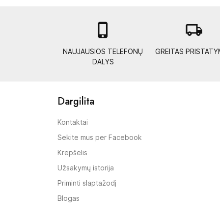

local_shipping
NAUJAUSIOS TELEFONŲ
GREITAS PRISTAT
DALYS
Dargilita
Kontaktai
Sekite mus per Facebook
Krepšelis
Užsakymų istorija
Priminti slaptažodį
Blogas