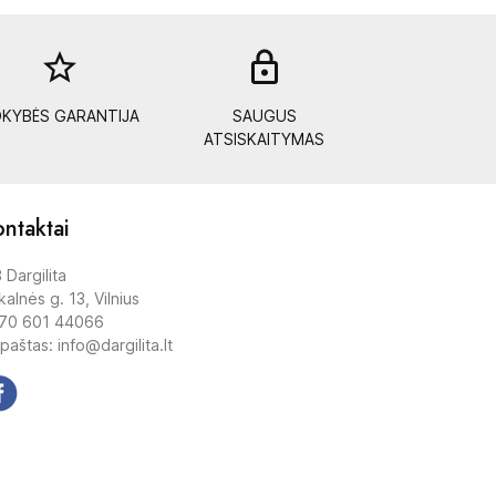
star_border
lock_out
KYBĖS GARANTIJA
SAUGUS
ATSISKAITYMAS
ntaktai
 Dargilita
alnės g. 13, Vilnius
70 601 44066
 paštas: info@dargilita.lt