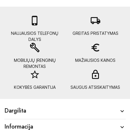

local_shipping
NAUJAUSIOS TELEFONŲ
GREITAS PRISTATYMAS
DALYS
build
euro_symbol
MOBILIŲJŲ ĮRENGINIŲ
MAŽIAUSIOS KAINOS
REMONTAS
star_border
lock_
KOKYBĖS GARANTIJA
SAUGUS ATSISKAITYMAS
Dargilita

Informacija
