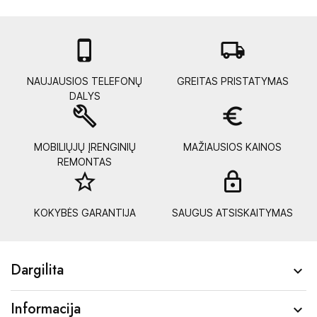

local_shipping
NAUJAUSIOS TELEFONŲ
GREITAS PRISTATYMAS
DALYS
build
euro_symbol
MOBILIŲJŲ ĮRENGINIŲ
MAŽIAUSIOS KAINOS
REMONTAS
star_border
lock_
KOKYBĖS GARANTIJA
SAUGUS ATSISKAITYMAS
Dargilita

Informacija
