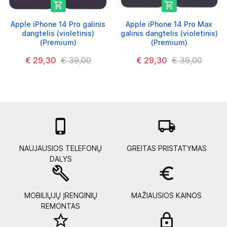


Apple iPhone 14 Pro galinis
Apple iPhone 14 Pro Max
dangtelis (violetinis)
galinis dangtelis (violetinis)
(Premium)
(Premium)
€ 29,30
€ 39,00
€ 29,30
€ 39,00

local_shipping
NAUJAUSIOS TELEFONŲ
GREITAS PRISTATYMAS
DALYS
build
euro_symbol
MOBILIŲJŲ ĮRENGINIŲ
MAŽIAUSIOS KAINOS
REMONTAS
star_border
lock_