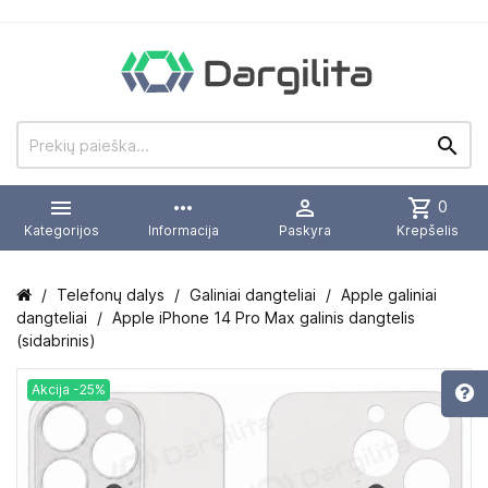


more_horiz

shopping_cart
0
Kategorijos
Informacija
Paskyra
Krepšelis
Telefonų dalys
Galiniai dangteliai
Apple galiniai
dangteliai
Apple iPhone 14 Pro Max galinis dangtelis
(sidabrinis)
Akcija -25%