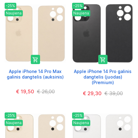
-25%
-25%
Naujiena
Naujiena


Apple iPhone 14 Pro Max
Apple iPhone 14 Pro galinis
galinis dangtelis (auksinis)
dangtelis (juodas)
(Premium)
€ 19,50
€ 26,00
€ 29,30
€ 39,00
-25%
-25%
Naujiena
Naujiena