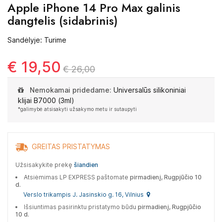
Apple iPhone 14 Pro Max galinis
dangtelis (sidabrinis)
Sandėlyje: Turime
€ 19,50
€ 26,00
Nemokamai pridedame:
Universalūs silikoniniai
klijai B7000 (3ml)
*galimybė atsisakyti užsakymo metu ir sutaupyti
GREITAS PRISTATYMAS
Užsisakykite prekę
šiandien
Atsiėmimas LP EXPRESS paštomate
pirmadienį, Rugpjūčio 10
d.
Verslo trikampis J. Jasinskio g. 16, Vilnius
Išsiuntimas pasirinktu pristatymo būdu
pirmadienį, Rugpjūčio
10 d.