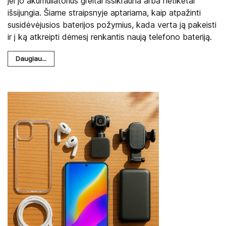
jei jo akumuliatorius greitai išsikrauna arba netikėtai
išsijungia. Šiame straipsnyje aptariama, kaip atpažinti
susidėvėjusios baterijos požymius, kada verta ją pakeisti
ir į ką atkreipti dėmesį renkantis naują telefono bateriją.
Daugiau...