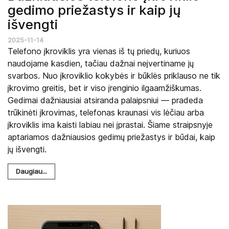
gedimo priežastys ir kaip jų
išvengti
2025-11-14
Telefono įkroviklis yra vienas iš tų priedų, kuriuos
naudojame kasdien, tačiau dažnai neįvertiname jų
svarbos. Nuo įkroviklio kokybės ir būklės priklauso ne tik
įkrovimo greitis, bet ir viso įrenginio ilgaamžiškumas.
Gedimai dažniausiai atsiranda palaipsniui — pradeda
trūkinėti įkrovimas, telefonas kraunasi vis lėčiau arba
įkroviklis ima kaisti labiau nei įprastai. Šiame straipsnyje
aptariamos dažniausios gedimų priežastys ir būdai, kaip
jų išvengti.
Daugiau...