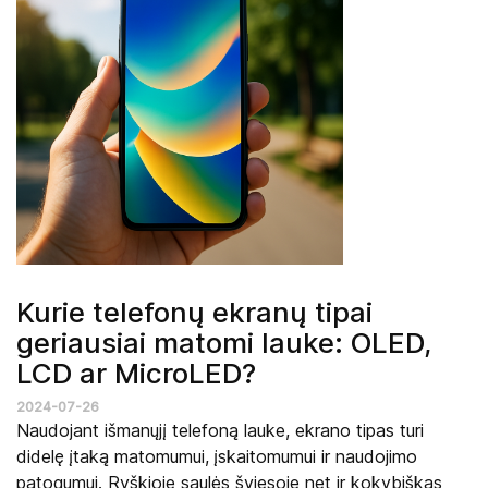
Kurie telefonų ekranų tipai
geriausiai matomi lauke: OLED,
LCD ar MicroLED?
2024-07-26
Naudojant išmanųjį telefoną lauke, ekrano tipas turi
didelę įtaką matomumui, įskaitomumui ir naudojimo
patogumui. Ryškioje saulės šviesoje net ir kokybiškas