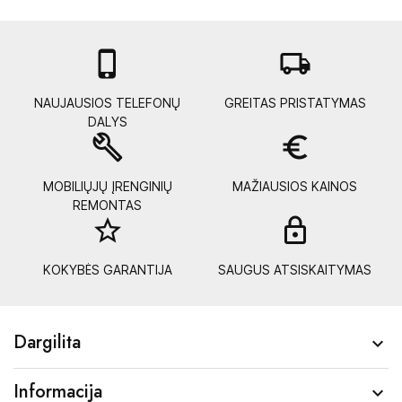

local_shipping
NAUJAUSIOS TELEFONŲ
GREITAS PRISTATYMAS
DALYS
build
euro_symbol
MOBILIŲJŲ ĮRENGINIŲ
MAŽIAUSIOS KAINOS
REMONTAS
star_border
lock_
KOKYBĖS GARANTIJA
SAUGUS ATSISKAITYMAS
Dargilita

Informacija
