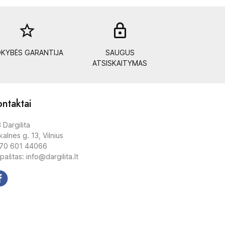
star_border
lock_out
KYBĖS GARANTIJA
SAUGUS
ATSISKAITYMAS
ntaktai
 Dargilita
alnės g. 13, Vilnius
70 601 44066
 paštas: info@dargilita.lt