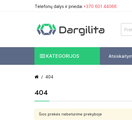
Telefonų dalys ir priedai
+370 601 44066

KATEGORIJOS
Atsiskaity
404
404
Šios prekės nebeturime prekyboje