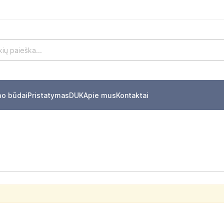
mo būdai
Pristatymas
DUK
Apie mus
Kontaktai