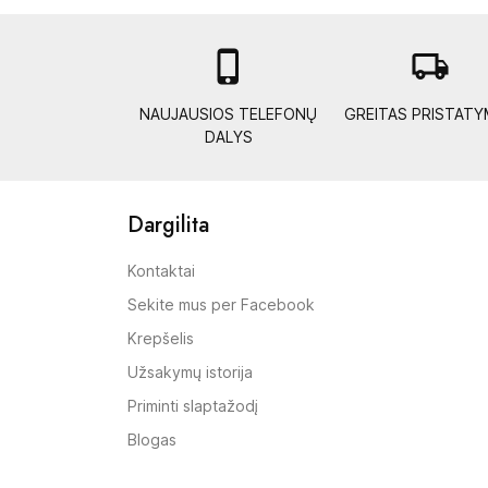

local_shipping
NAUJAUSIOS TELEFONŲ
GREITAS PRISTAT
DALYS
Dargilita
Kontaktai
Sekite mus per Facebook
Krepšelis
Užsakymų istorija
Priminti slaptažodį
Blogas