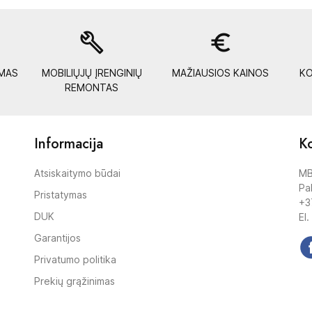
build
euro_symbol
YMAS
MOBILIŲJŲ ĮRENGINIŲ
MAŽIAUSIOS KAINOS
KO
REMONTAS
Informacija
Ko
Atsiskaitymo būdai
MB
Pak
Pristatymas
+3
DUK
El.
Garantijos
Privatumo politika
Prekių grąžinimas