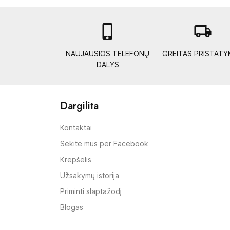

local_shipping
NAUJAUSIOS TELEFONŲ
GREITAS PRISTAT
DALYS
Dargilita
Kontaktai
Sekite mus per Facebook
Krepšelis
Užsakymų istorija
Priminti slaptažodį
Blogas