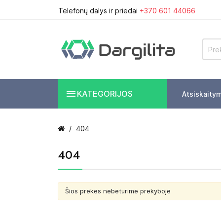
Telefonų dalys ir priedai
+370 601 44066

KATEGORIJOS
Atsiskaity
404
404
Šios prekės nebeturime prekyboje