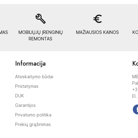
build
euro_symbol
YMAS
MOBILIŲJŲ ĮRENGINIŲ
MAŽIAUSIOS KAINOS
KO
REMONTAS
Informacija
Ko
Atsiskaitymo būdai
MB
Pak
Pristatymas
+3
DUK
El.
Garantijos
Privatumo politika
Prekių grąžinimas