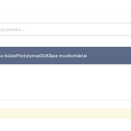
mo būdai
Pristatymas
DUK
Apie mus
Kontaktai