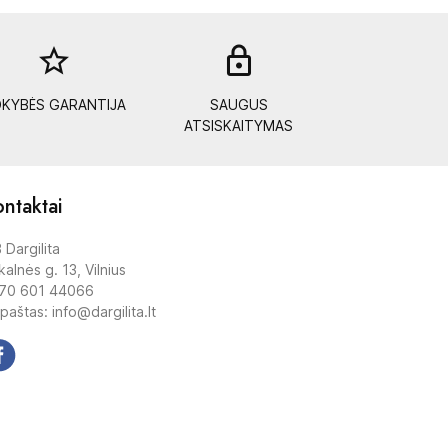
star_border
lock_out
KYBĖS GARANTIJA
SAUGUS
ATSISKAITYMAS
ntaktai
 Dargilita
alnės g. 13, Vilnius
70 601 44066
 paštas: info@dargilita.lt