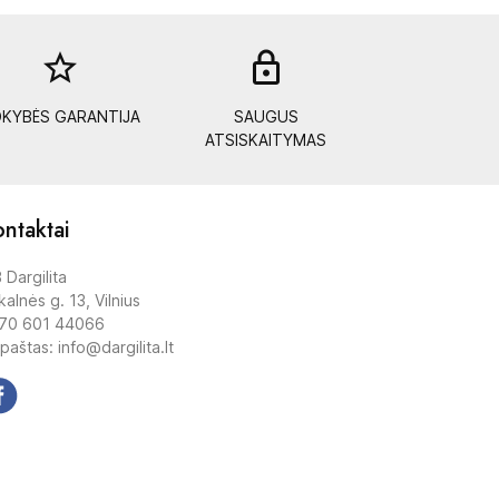
star_border
lock_out
KYBĖS GARANTIJA
SAUGUS
ATSISKAITYMAS
ntaktai
 Dargilita
alnės g. 13, Vilnius
70 601 44066
 paštas: info@dargilita.lt