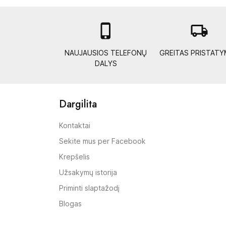

local_shipping
NAUJAUSIOS TELEFONŲ
GREITAS PRISTAT
DALYS
Dargilita
Kontaktai
Sekite mus per Facebook
Krepšelis
Užsakymų istorija
Priminti slaptažodį
Blogas