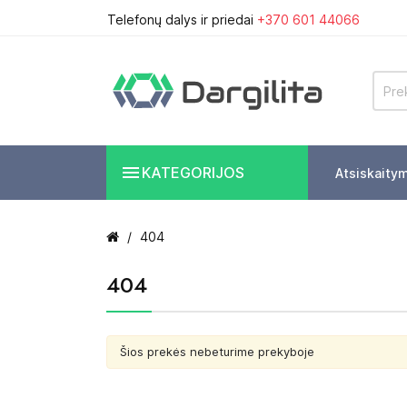
Telefonų dalys ir priedai
+370 601 44066

KATEGORIJOS
Atsiskaity
404
404
Šios prekės nebeturime prekyboje