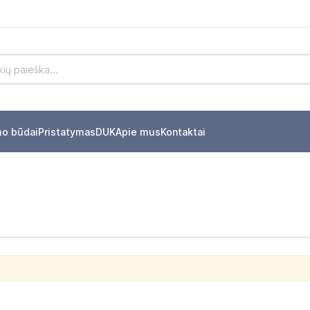
mo būdai
Pristatymas
DUK
Apie mus
Kontaktai