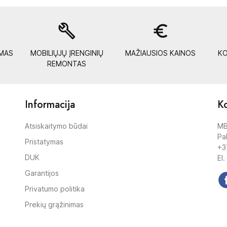
build
euro_symbol
YMAS
MOBILIŲJŲ ĮRENGINIŲ
MAŽIAUSIOS KAINOS
KO
REMONTAS
Informacija
Ko
Atsiskaitymo būdai
MB
Pak
Pristatymas
+3
DUK
El.
Garantijos
Privatumo politika
Prekių grąžinimas