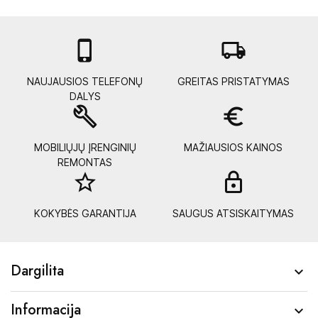

local_shipping
NAUJAUSIOS TELEFONŲ
GREITAS PRISTATYMAS
DALYS
build
euro_symbol
MOBILIŲJŲ ĮRENGINIŲ
MAŽIAUSIOS KAINOS
REMONTAS
star_border
lock_
KOKYBĖS GARANTIJA
SAUGUS ATSISKAITYMAS
Dargilita

Informacija
