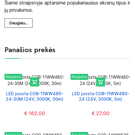
Šiame straipsnyje aptarsime populiariausius ekranų tipus ir
jų privalumus.
Daugiau...
Panašios prekės
Naujiena
Naujiena


LED juosta COB-11WW480-
LED juosta COB-11WW480-
24-30M (24V, 3000K, 30m)
24 (24V, 3000K, 5m)
€ 162,00
€ 27,00
Naujiena
Naujiena