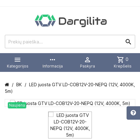


more_horiz

shopping_cart
0
Kategorijos
Informacija
Paskyra
Krepšelis
BK
LED juosta GTV LD-COB12V-20-NEPQ (12V, 4000K,
5m)
Naujiena