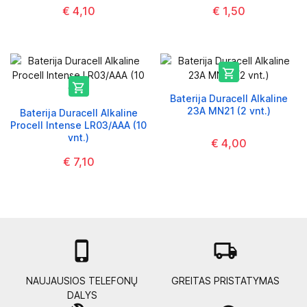
€ 4,10
€ 1,50


Baterija Duracell Alkaline
23A MN21 (2 vnt.)
Baterija Duracell Alkaline
Procell Intense LR03/AAA (10
vnt.)
€ 4,00
€ 7,10

local_shipping
NAUJAUSIOS TELEFONŲ
GREITAS PRISTATYMAS
DALYS