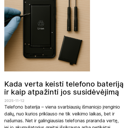
Kada verta keisti telefono bateriją
ir kaip atpažinti jos susidėvėjimą
2025-11-12
Telefono baterija – viena svarbiausių išmaniojo įrenginio
dalių, nuo kurios priklauso ne tik veikimo laikas, bet ir
našumas. Net ir galingiausias telefonas praranda vertę,
jei jo akumuliatorius greitai išsikrauna arba netikėtai