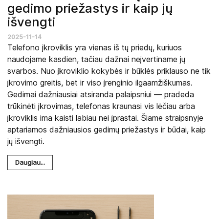
gedimo priežastys ir kaip jų
išvengti
2025-11-14
Telefono įkroviklis yra vienas iš tų priedų, kuriuos
naudojame kasdien, tačiau dažnai neįvertiname jų
svarbos. Nuo įkroviklio kokybės ir būklės priklauso ne tik
įkrovimo greitis, bet ir viso įrenginio ilgaamžiškumas.
Gedimai dažniausiai atsiranda palaipsniui — pradeda
trūkinėti įkrovimas, telefonas kraunasi vis lėčiau arba
įkroviklis ima kaisti labiau nei įprastai. Šiame straipsnyje
aptariamos dažniausios gedimų priežastys ir būdai, kaip
jų išvengti.
Daugiau...