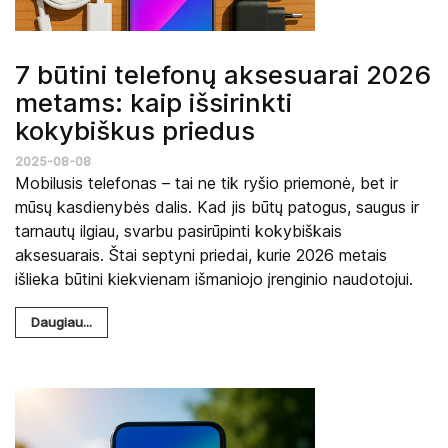
7 būtini telefonų aksesuarai 2026
metams: kaip išsirinkti
kokybiškus priedus
2025-08-08
Mobilusis telefonas – tai ne tik ryšio priemonė, bet ir
mūsų kasdienybės dalis. Kad jis būtų patogus, saugus ir
tarnautų ilgiau, svarbu pasirūpinti kokybiškais
aksesuarais. Štai septyni priedai, kurie 2026 metais
išlieka būtini kiekvienam išmaniojo įrenginio naudotojui.
Daugiau...