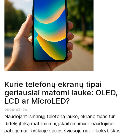
Kurie telefonų ekranų tipai
geriausiai matomi lauke: OLED,
LCD ar MicroLED?
2024-07-26
Naudojant išmanųjį telefoną lauke, ekrano tipas turi
didelę įtaką matomumui, įskaitomumui ir naudojimo
patogumui. Ryškioje saulės šviesoje net ir kokybiškas