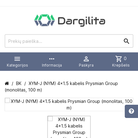


more_horiz

shopping_cart
0
Kategorijos
Informacija
Paskyra
Krepšelis
BK
XYM-J (NYM) 4x1.5 kabelis Prysmian Group
(monolitas, 100 m)