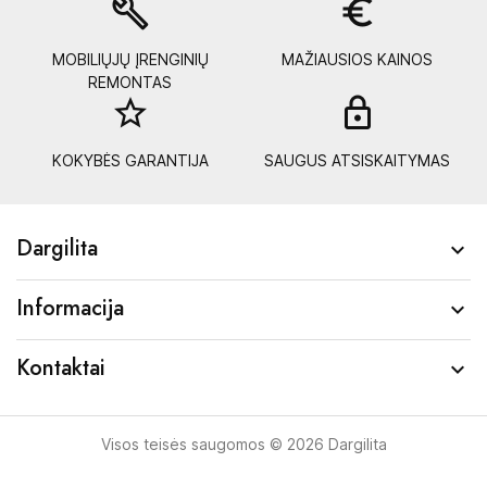
build
euro_symbol
MOBILIŲJŲ ĮRENGINIŲ
MAŽIAUSIOS KAINOS
REMONTAS
star_border
lock_
KOKYBĖS GARANTIJA
SAUGUS ATSISKAITYMAS
Dargilita

Informacija

Kontaktai

Visos teisės saugomos © 2026 Dargilita