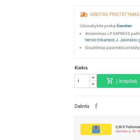
GREITAS PRISTATYMAS
Užsisakykite prekę
šiandien
Atsiėmimas LP EXPRESS paš
Verslo trikampis J. Jasinskio g
Išsiuntimas pasirinktu prista
Kiekis

Į krepšelį
Dalintis
0,90 €
Paštomate
Jasinskio g. 16, Vi