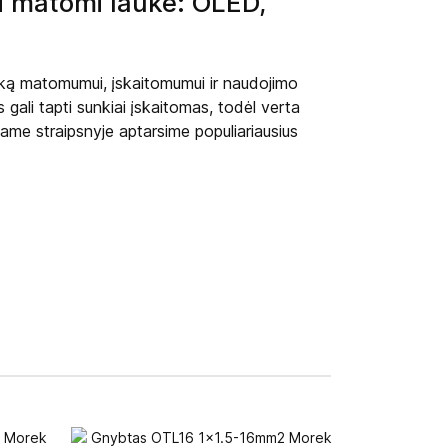
ai matomi lauke: OLED,
taką matomumui, įskaitomumui ir naudojimo
gali tapti sunkiai įskaitomas, todėl verta
Šiame straipsnyje aptarsime populiariausius