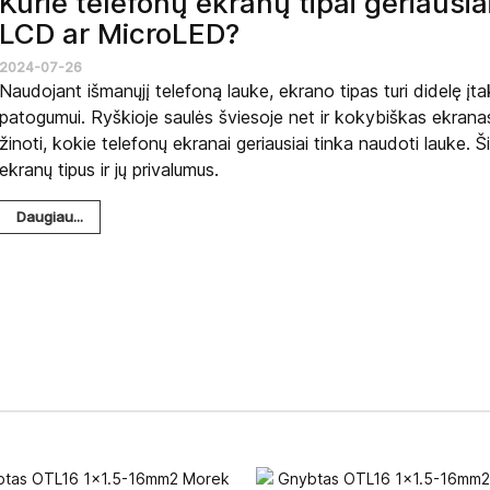
Kurie telefonų ekranų tipai geriausi
LCD ar MicroLED?
2024-07-26
Naudojant išmanųjį telefoną lauke, ekrano tipas turi didelę į
patogumui. Ryškioje saulės šviesoje net ir kokybiškas ekranas 
žinoti, kokie telefonų ekranai geriausiai tinka naudoti lauke. 
ekranų tipus ir jų privalumus.
Daugiau...