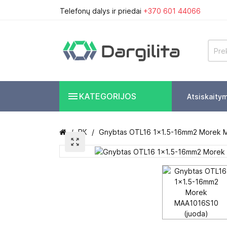
Telefonų dalys ir priedai
+370 601 44066

KATEGORIJOS
Atsiskaity
BK
Gnybtas OTL16 1x1.5-16mm2 Morek 
zoom_out_map