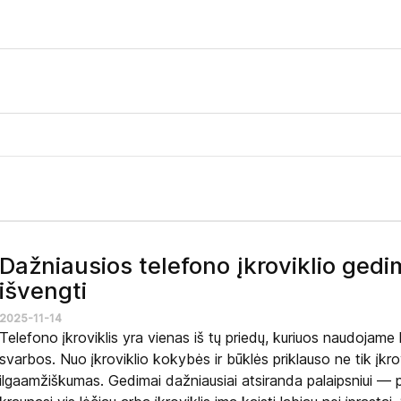
Dažniausios telefono įkroviklio gedim
išvengti
2025-11-14
Telefono įkroviklis yra vienas iš tų priedų, kuriuos naudojame
svarbos. Nuo įkroviklio kokybės ir būklės priklauso ne tik įkrov
ilgaamžiškumas. Gedimai dažniausiai atsiranda palaipsniui — p