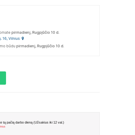
tomate
pirmadienį, Rugpjūčio 10 d.
. 16, Vilnius
tymo būdu
pirmadienį, Rugpjūčio 10 d.
 tą pačią darbo dieną (Užsakius iki 12 val.)
lnius