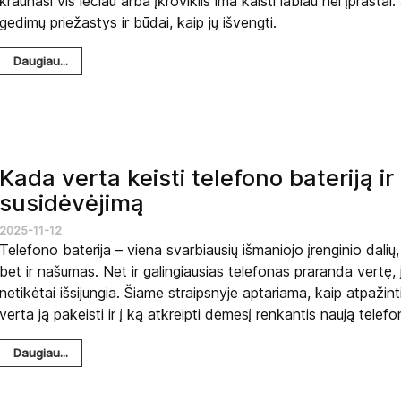
kraunasi vis lėčiau arba įkroviklis ima kaisti labiau nei įprast
gedimų priežastys ir būdai, kaip jų išvengti.
Daugiau...
Kada verta keisti telefono bateriją ir
susidėvėjimą
2025-11-12
Telefono baterija – viena svarbiausių išmaniojo įrenginio dalių,
bet ir našumas. Net ir galingiausias telefonas praranda vertę, j
netikėtai išsijungia. Šiame straipsnyje aptariama, kaip atpažin
verta ją pakeisti ir į ką atkreipti dėmesį renkantis naują telefo
Daugiau...