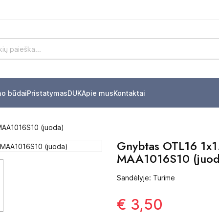
mo būdai
Pristatymas
DUK
Apie mus
Kontaktai
MAA1016S10 (juoda)
Gnybtas OTL16 1x
MAA1016S10 (juod
Sandėlyje: Turime
€ 3,50