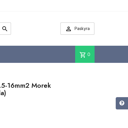


Paskyra
shopping_cart
0
1.5-16mm2 Morek
a)