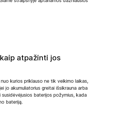
ai. Šiame straipsnyje aptariamos dažniausios
 kaip atpažinti jos
 nuo kurios priklauso ne tik veikimo laikas,
ei jo akumuliatorius greitai išsikrauna arba
ti susidėvėjusios baterijos požymius, kada
no bateriją.