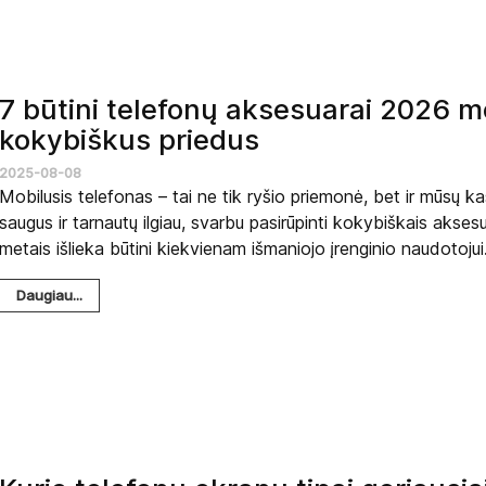
7 būtini telefonų aksesuarai 2026 me
kokybiškus priedus
2025-08-08
Mobilusis telefonas – tai ne tik ryšio priemonė, bet ir mūsų k
saugus ir tarnautų ilgiau, svarbu pasirūpinti kokybiškais aksesu
metais išlieka būtini kiekvienam išmaniojo įrenginio naudotojui
Daugiau...