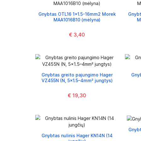
Gnybtas OTL16 1x1.5-16mm2 Morek
Gnybt
MAA1016B10 (mėlyna)
M
€ 3,40
Gnybtas greito pajungimo Hager
Gnyb
VZ455N (N, 5x1.5–4mm² jungtys)
€ 19,30
Gnybt
Gnybtas nulinis Hager KN14N (14