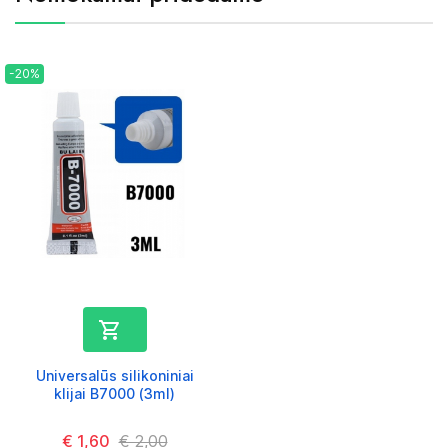
-20%

Universalūs silikoniniai
klijai B7000 (3ml)
Kaina
€ 1,60
Kaina
€ 2,00