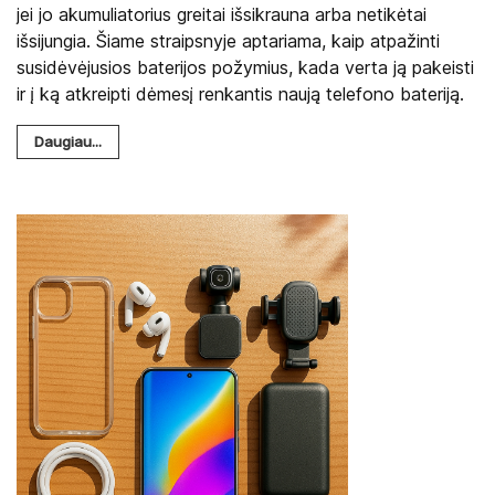
jei jo akumuliatorius greitai išsikrauna arba netikėtai
išsijungia. Šiame straipsnyje aptariama, kaip atpažinti
susidėvėjusios baterijos požymius, kada verta ją pakeisti
ir į ką atkreipti dėmesį renkantis naują telefono bateriją.
Daugiau...