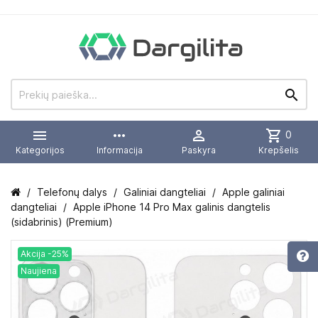


more_horiz

shopping_cart
0
Kategorijos
Informacija
Paskyra
Krepšelis
Telefonų dalys
Galiniai dangteliai
Apple galiniai
dangteliai
Apple iPhone 14 Pro Max galinis dangtelis
(sidabrinis) (Premium)
Akcija -25%
Naujiena