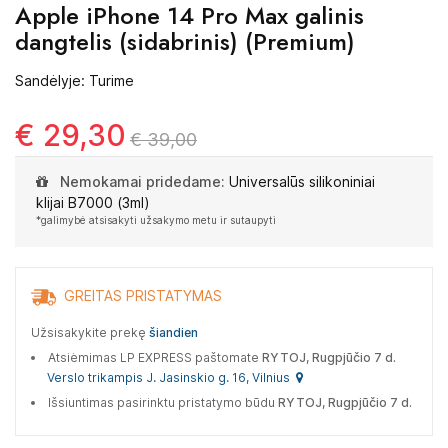
Apple iPhone 14 Pro Max galinis
dangtelis (sidabrinis) (Premium)
Sandėlyje: Turime
€ 29,30
€ 39,00
Nemokamai pridedame:
Universalūs silikoniniai
klijai B7000 (3ml)
*galimybė atsisakyti užsakymo metu ir sutaupyti
GREITAS PRISTATYMAS
Užsisakykite prekę
šiandien
Atsiėmimas LP EXPRESS paštomate
RYTOJ, Rugpjūčio 7 d.
Verslo trikampis J. Jasinskio g. 16, Vilnius
Išsiuntimas pasirinktu pristatymo būdu
RYTOJ, Rugpjūčio 7 d.