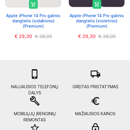


Apple iPhone 14 Pro galinis
Apple iPhone 14 Pro galinis
dangtelis (sidabrinis)
dangtelis (violetinis)
(Premium)
(Premium)
€ 29,30
€ 39,00
€ 29,30
€ 39,00

local_shipping
NAUJAUSIOS TELEFONŲ
GREITAS PRISTATYMAS
DALYS
build
euro_symbol
MOBILIŲJŲ ĮRENGINIŲ
MAŽIAUSIOS KAINOS
REMONTAS
star_border
lock_