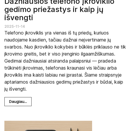
Dažniausios telefono įkroviklio
gedimo priežastys ir kaip jų
išvengti
2025-11-14
Telefono įkroviklis yra vienas iš tų priedų, kuriuos
naudojame kasdien, tačiau dažnai neįvertiname jų
svarbos. Nuo įkroviklio kokybės ir būklės priklauso ne tik
įkrovimo greitis, bet ir viso įrenginio ilgaamžiškumas.
Gedimai dažniausiai atsiranda palaipsniui — pradeda
trūkinėti įkrovimas, telefonas kraunasi vis lėčiau arba
įkroviklis ima kaisti labiau nei įprastai. Šiame straipsnyje
aptariamos dažniausios gedimų priežastys ir būdai, kaip
jų išvengti.
Daugiau...