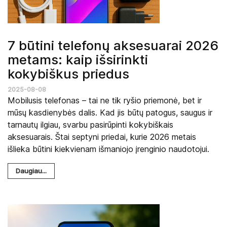
7 būtini telefonų aksesuarai 2026
metams: kaip išsirinkti
kokybiškus priedus
2025-08-08
Mobilusis telefonas – tai ne tik ryšio priemonė, bet ir
mūsų kasdienybės dalis. Kad jis būtų patogus, saugus ir
tarnautų ilgiau, svarbu pasirūpinti kokybiškais
aksesuarais. Štai septyni priedai, kurie 2026 metais
išlieka būtini kiekvienam išmaniojo įrenginio naudotojui.
Daugiau...