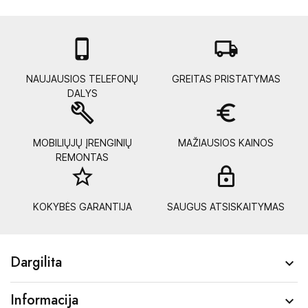

local_shipping
NAUJAUSIOS TELEFONŲ
GREITAS PRISTATYMAS
DALYS
build
euro_symbol
MOBILIŲJŲ ĮRENGINIŲ
MAŽIAUSIOS KAINOS
REMONTAS
star_border
lock_
KOKYBĖS GARANTIJA
SAUGUS ATSISKAITYMAS
Dargilita

Informacija
