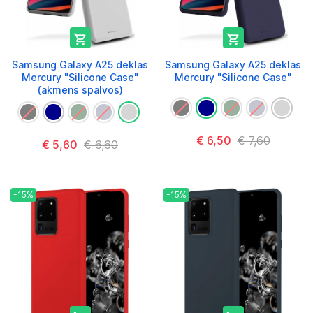


Samsung Galaxy A25 dėklas
Samsung Galaxy A25 dėklas
Mercury "Silicone Case"
Mercury "Silicone Case"
(akmens spalvos)
€ 6,50
€ 7,60
€ 5,60
€ 6,60
-15%
-15%