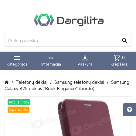


more_horiz

shopping_cart
0
Kategorijos
Informacija
Paskyra
Krepšelis
Telefonų dėklai
Samsung telefonų dėklai
Samsung
Galaxy A25 dėklas "Book Elegance" (bordo)
Akcija -15%
Išparduota