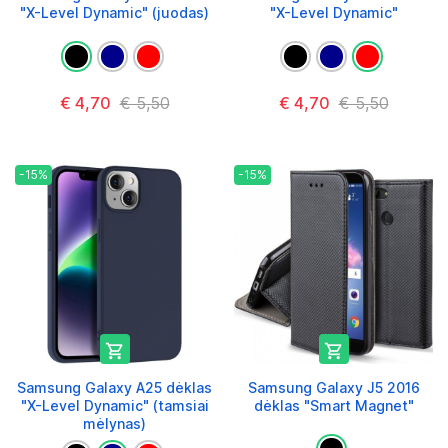
"X-Level Dynamic" (juodas)
"X-Level Dynamic"
€ 4,70
€ 5,50
€ 4,70
€ 5,50
-15%
-15%


Samsung Galaxy A25 dėklas
Samsung Galaxy J5 2016
"X-Level Dynamic" (tamsiai
dėklas "Smart Magnet"
mėlynas)