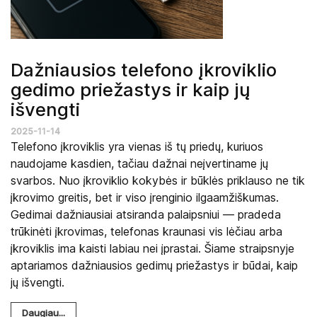
Dažniausios telefono įkroviklio
gedimo priežastys ir kaip jų
išvengti
2025-11-14
Telefono įkroviklis yra vienas iš tų priedų, kuriuos
naudojame kasdien, tačiau dažnai neįvertiname jų
svarbos. Nuo įkroviklio kokybės ir būklės priklauso ne tik
įkrovimo greitis, bet ir viso įrenginio ilgaamžiškumas.
Gedimai dažniausiai atsiranda palaipsniui — pradeda
trūkinėti įkrovimas, telefonas kraunasi vis lėčiau arba
įkroviklis ima kaisti labiau nei įprastai. Šiame straipsnyje
aptariamos dažniausios gedimų priežastys ir būdai, kaip
jų išvengti.
Daugiau...