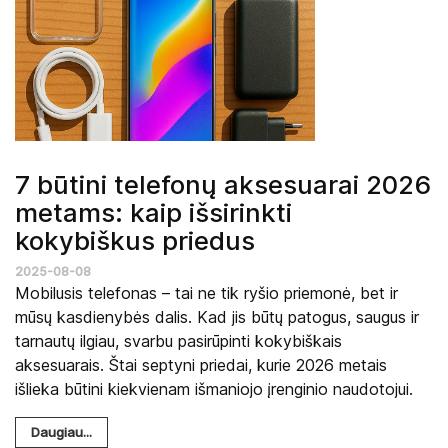
7 būtini telefonų aksesuarai 2026
metams: kaip išsirinkti
kokybiškus priedus
2025-08-08
Mobilusis telefonas – tai ne tik ryšio priemonė, bet ir
mūsų kasdienybės dalis. Kad jis būtų patogus, saugus ir
tarnautų ilgiau, svarbu pasirūpinti kokybiškais
aksesuarais. Štai septyni priedai, kurie 2026 metais
išlieka būtini kiekvienam išmaniojo įrenginio naudotojui.
Daugiau...