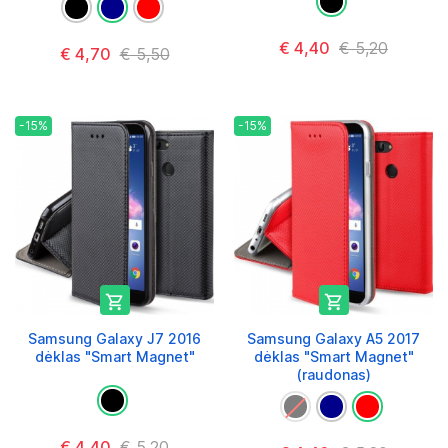
€ 4,40
€ 5,20
€ 4,70
€ 5,50
-15%
-15%


Samsung Galaxy J7 2016
Samsung Galaxy A5 2017
dėklas "Smart Magnet"
dėklas "Smart Magnet"
(raudonas)
€ 4,40
€ 5,20