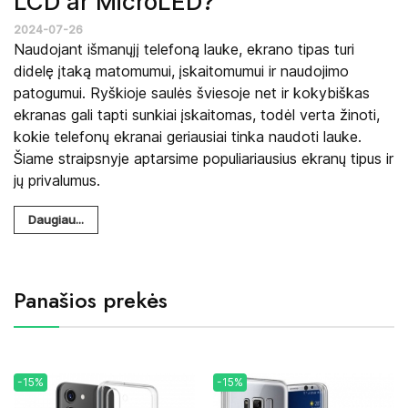
LCD ar MicroLED?
2024-07-26
Naudojant išmanųjį telefoną lauke, ekrano tipas turi
didelę įtaką matomumui, įskaitomumui ir naudojimo
patogumui. Ryškioje saulės šviesoje net ir kokybiškas
ekranas gali tapti sunkiai įskaitomas, todėl verta žinoti,
kokie telefonų ekranai geriausiai tinka naudoti lauke.
Šiame straipsnyje aptarsime populiariausius ekranų tipus ir
jų privalumus.
Daugiau...
Panašios prekės
-15%
-15%