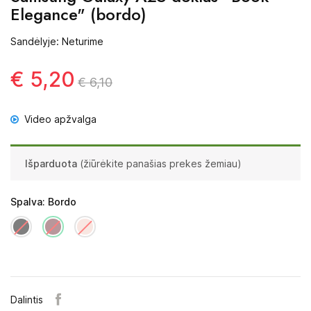
Elegance" (bordo)
Sandėlyje: Neturime
€ 5,20
€ 6,10
Video apžvalga
Išparduota
(žiūrėkite panašias prekes žemiau)
Spalva: Bordo
Dalintis