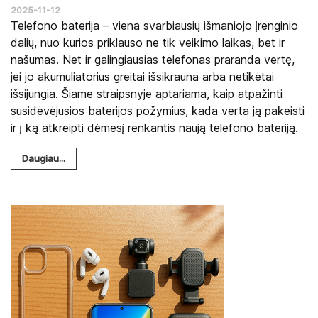
2025-11-12
Telefono baterija – viena svarbiausių išmaniojo įrenginio
dalių, nuo kurios priklauso ne tik veikimo laikas, bet ir
našumas. Net ir galingiausias telefonas praranda vertę,
jei jo akumuliatorius greitai išsikrauna arba netikėtai
išsijungia. Šiame straipsnyje aptariama, kaip atpažinti
susidėvėjusios baterijos požymius, kada verta ją pakeisti
ir į ką atkreipti dėmesį renkantis naują telefono bateriją.
Daugiau...