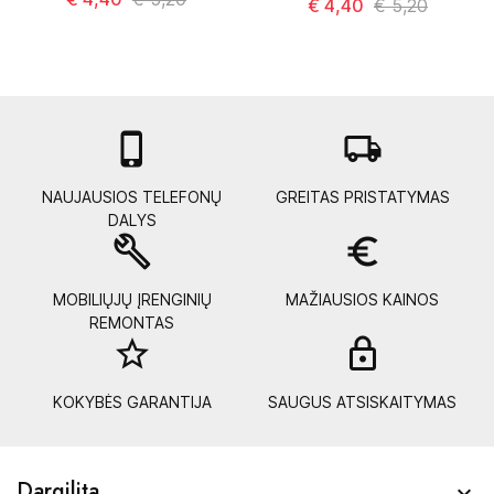
€ 4,40
€ 5,20

local_shipping
NAUJAUSIOS TELEFONŲ
GREITAS PRISTATYMAS
DALYS
build
euro_symbol
MOBILIŲJŲ ĮRENGINIŲ
MAŽIAUSIOS KAINOS
REMONTAS
star_border
lock_
KOKYBĖS GARANTIJA
SAUGUS ATSISKAITYMAS
Dargilita
