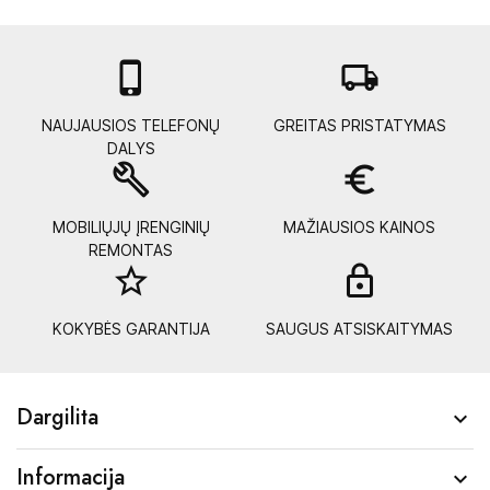

local_shipping
NAUJAUSIOS TELEFONŲ
GREITAS PRISTATYMAS
DALYS
build
euro_symbol
MOBILIŲJŲ ĮRENGINIŲ
MAŽIAUSIOS KAINOS
REMONTAS
star_border
lock_
KOKYBĖS GARANTIJA
SAUGUS ATSISKAITYMAS
Dargilita

Informacija
