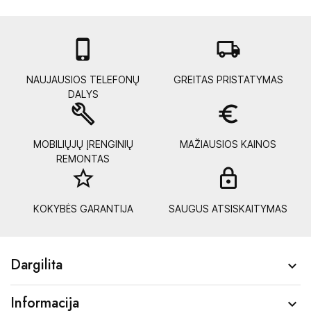

local_shipping
NAUJAUSIOS TELEFONŲ
GREITAS PRISTATYMAS
DALYS
build
euro_symbol
MOBILIŲJŲ ĮRENGINIŲ
MAŽIAUSIOS KAINOS
REMONTAS
star_border
lock_
KOKYBĖS GARANTIJA
SAUGUS ATSISKAITYMAS
Dargilita

Informacija
