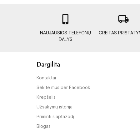

local_shipping
NAUJAUSIOS TELEFONŲ
GREITAS PRISTAT
DALYS
Dargilita
Kontaktai
Sekite mus per Facebook
Krepšelis
Užsakymų istorija
Priminti slaptažodį
Blogas