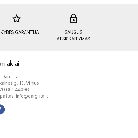
star_border
lock_out
KYBĖS GARANTIJA
SAUGUS
ATSISKAITYMAS
ntaktai
 Dargilita
alnės g. 13, Vilnius
70 601 44066
 paštas: info@dargilita.lt