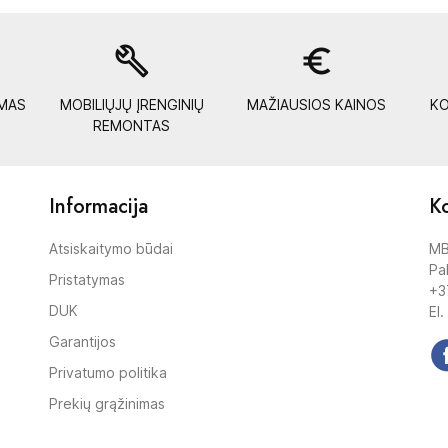
build
euro_symbol
YMAS
MOBILIŲJŲ ĮRENGINIŲ
MAŽIAUSIOS KAINOS
KO
REMONTAS
Informacija
Ko
Atsiskaitymo būdai
MB
Pak
Pristatymas
+3
DUK
El.
Garantijos
Privatumo politika
Prekių grąžinimas