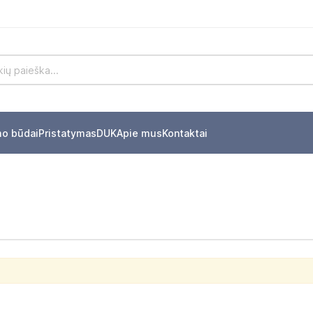
mo būdai
Pristatymas
DUK
Apie mus
Kontaktai