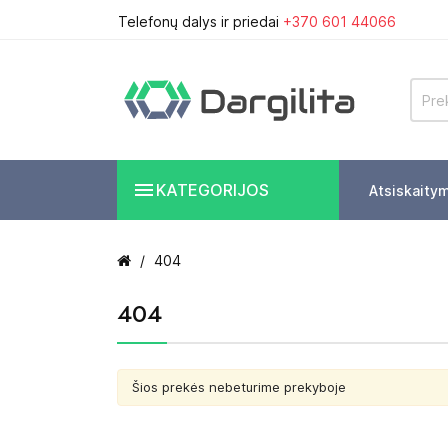
Telefonų dalys ir priedai
+370 601 44066

KATEGORIJOS
Atsiskaity
404
404
Šios prekės nebeturime prekyboje