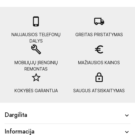

local_shipping
NAUJAUSIOS TELEFONŲ
GREITAS PRISTATYMAS
DALYS
build
euro_symbol
MOBILIŲJŲ ĮRENGINIŲ
MAŽIAUSIOS KAINOS
REMONTAS
star_border
lock_
KOKYBĖS GARANTIJA
SAUGUS ATSISKAITYMAS
Dargilita

Informacija
